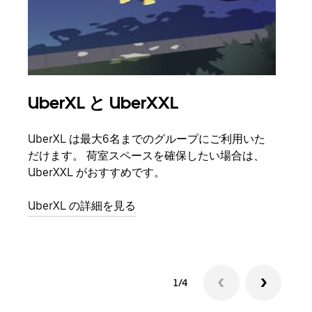
UberXL と UberXXL
グ
UberXL は最大6名までのグループにご利用いた
友人
だけます。 荷室スペースを確保したい場合は、
自で
UberXXL がおすすめです。
グル
UberXL の詳細を見る
1/4