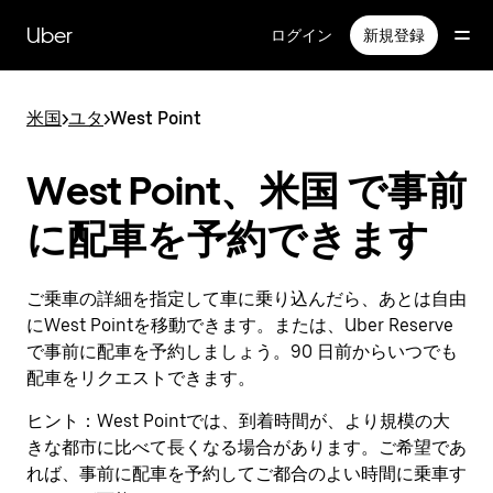
メ
イ
Uber
ログイン
新規登録
ン
コ
ン
米国
>
ユタ
>
West Point
テ
ン
ツ
West Point、米国 で事前
へ
ス
に配車を予約できます
キ
ッ
プ
ご乗車の詳細を指定して車に乗り込んだら、あとは自由
にWest Pointを移動できます。または、Uber Reserve
で事前に配車を予約しましょう。90 日前からいつでも
配車をリクエストできます。
ヒント：
West Pointでは、到着時間が、より規模の大
きな都市に比べて長くなる場合があります。ご希望であ
れば、事前に配車を予約してご都合のよい時間に乗車す