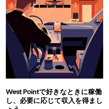
ダ
ー
を
操
作
し、
日
付
を
選
択
し
ま
す。
ESC
ボ
タ
West Pointで好きなときに稼働
ン
で
し、必要に応じて収入を得まし
カ
レ