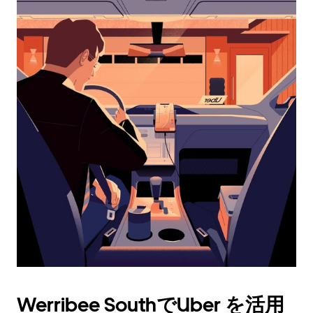
カ
レ
ン
ダ
ー
を
操
作
し、
日
付
を
選
択
し
ま
す。
ESC
ボ
タ
Werribee SouthでUber を活用
ン