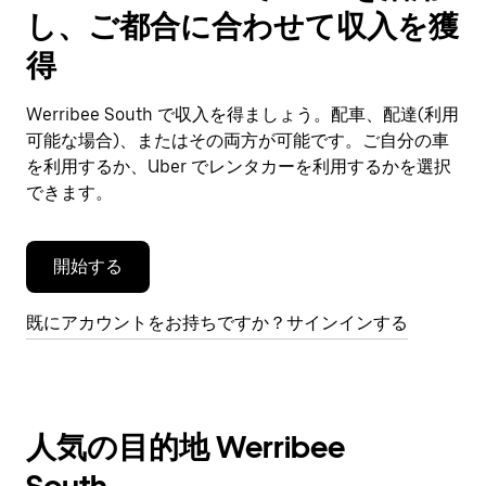
で
し、ご都合に合わせて収入を獲
カ
レ
得
ン
ダ
Werribee South で収入を得ましょう。配車、配達(利用
ー
可能な場合)、またはその両方が可能です。ご自分の車
を
閉
を利用するか、Uber でレンタカーを利用するかを選択
じ
できます。
ま
す。
開始する
既にアカウントをお持ちですか？サインインする
人気の目的地 Werribee