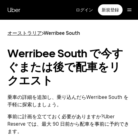
メ
イ
Uber
ログイン
新規登録
ン
コ
ン
オーストラリア
>
Werribee South
テ
ン
ツ
Werribee South で今す
へ
ス
ぐまたは後で配車をリ
キ
ッ
クエスト
プ
乗車の詳細を追加し、乗り込んだらWerribee South を
手軽に探索しましょう。
事前に計画を立てておく必要がありますか?Uber
Reserve では、最大 90 日前から配車を事前に予約でき
ます。