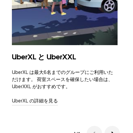
UberXL と UberXXL
グ
UberXL は最大6名までのグループにご利用いた
友人
だけます。 荷室スペースを確保したい場合は、
自で
UberXXL がおすすめです。
グル
UberXL の詳細を見る