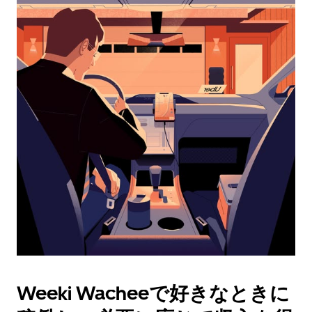
レ
ン
ダ
ー
を
操
作
し、
日
付
を
選
択
し
ま
す。
ESC
ボ
タ
Weeki Wacheeで好きなときに
ン
で