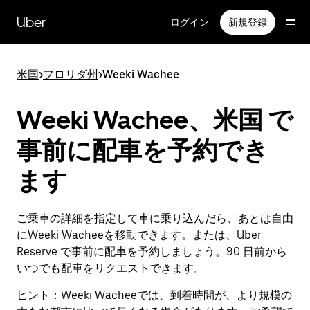
メ
イ
Uber
ログイン
新規登録
ン
コ
ン
米国
>
フロリダ州
>
Weeki Wachee
テ
ン
ツ
Weeki Wachee、米国 で
へ
ス
事前に配車を予約でき
キ
ッ
ます
プ
ご乗車の詳細を指定して車に乗り込んだら、あとは自由
にWeeki Wacheeを移動できます。または、Uber
Reserve で事前に配車を予約しましょう。90 日前から
いつでも配車をリクエストできます。
ヒント：
Weeki Wacheeでは、到着時間が、より規模の