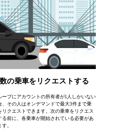
数の乗車をリクエストする
Uber Shu
ループにアカウントの所有者が1人しかいない
Uber Sh
合、その人はオンデマンドで最大3件まで乗
のイベント
をリクエストできます。次の乗車をリクエス
する前に、各乗車が開始されている必要があ
シャトルの
ます。