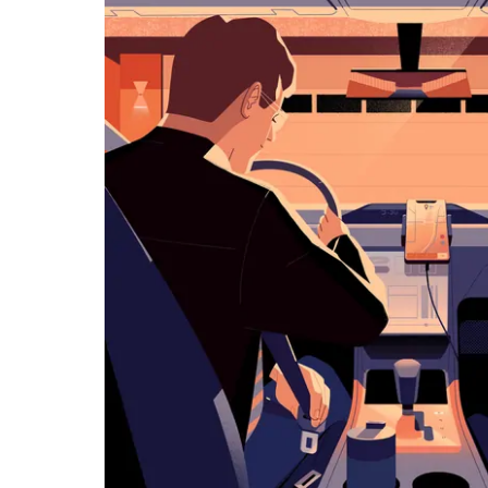
ダ
ー
を
操
作
し、
日
付
を
選
択
し
ま
す。
ESC
ボ
タ
ン
で
カ
レ
ン