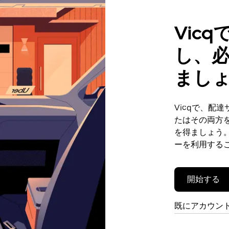
Vic
し、
まし
Vicqで、配
たはその両方
を得ましょう。
ーを利用する
開始する
既にアカウン