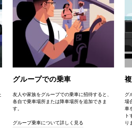
グループでの乗車
複
た
友人や家族をグループでの乗車に招待すると、
グ
各自で乗車場所または降車場所を追加できま
場
す。
車
ト
グループ乗車について詳しく見る
り