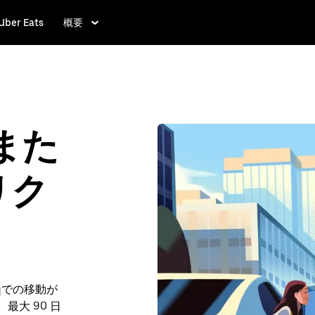
Uber Eats
概要
ぐまた
リク
qでの移動が
、最大 90 日