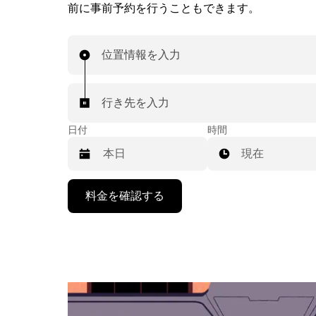
前に事前予約を行うこともできます。
位置情報を入力
行き先を入力
日付
時間
現在
下
料金を確認する
矢
印
キ
ー
で
カ
レ
ン