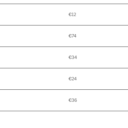
€12
€74
€34
€24
€36