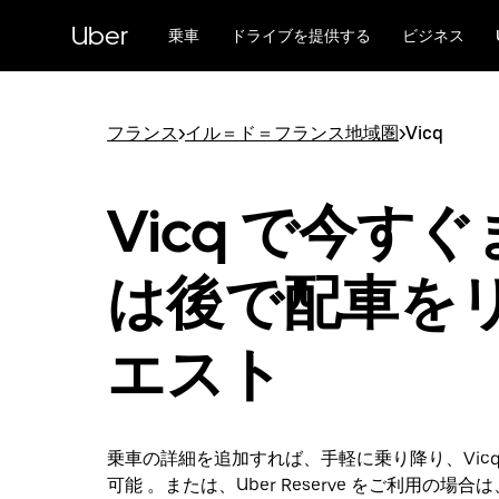
メ
Uber
イ
乗車
ドライブを提供する
ビジネス
ン
コ
ン
テ
フランス
>
イル＝ド＝フランス地域圏
>
Vicq
ン
ツ
へ
Vicq で今す
ス
キ
ッ
は後で配車を
プ
エスト
乗車の詳細を追加すれば、手軽に乗り降り、Vic
可能 。または、Uber Reserve をご利用の場合は