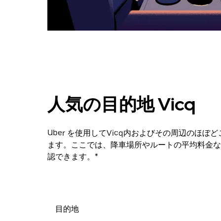
ダ
ー
を
閉
じ
ま
す。
人気の目的地 Vicq
Uber を使用してVicq内およびその周辺のほ
ます。ここでは、降車場所やルートの平均料金な
認できます。*
目的地