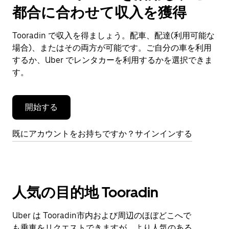
で
都合に合わせて収入を獲得
カ
レ
ン
Tooradin で収入を得ましょう。配車、配達(利用可能な
ダ
場合)、またはその両方が可能です。ご自分の車を利用
ー
するか、Uber でレンタカーを利用するかを選択できま
を
す。
閉
じ
ま
開始する
す。
既にアカウントをお持ちですか？サインインする
人気の目的地 Tooradin
Uber は Tooradin市内および周辺のほぼどこへで
も乗車をリクエストできますが、より人気のある