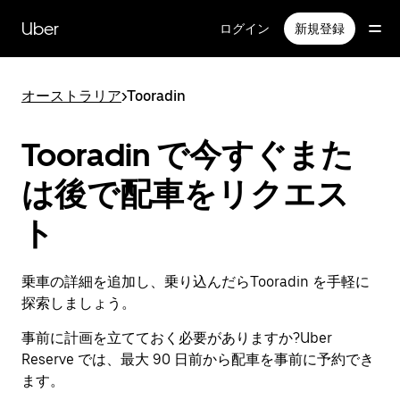
メ
イ
Uber
ログイン
新規登録
ン
コ
ン
オーストラリア
>
Tooradin
テ
ン
ツ
Tooradin で今すぐまた
へ
ス
は後で配車をリクエス
キ
ッ
ト
プ
乗車の詳細を追加し、乗り込んだらTooradin を手軽に
探索しましょう。
事前に計画を立てておく必要がありますか?Uber
Reserve では、最大 90 日前から配車を事前に予約でき
ます。