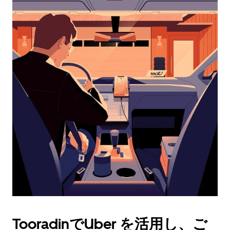
カ
レ
ン
ダ
ー
を
操
作
し、
日
付
を
選
択
し
ま
す。
ESC
ボ
タ
TooradinでUber を活用し、ご
ン