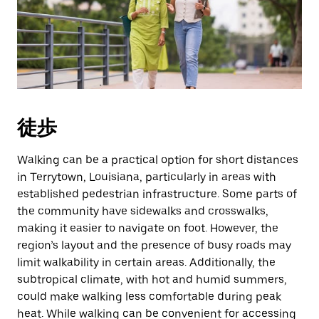
作
し、
日
付
を
選
択
し
徒歩
ま
す。
ESC
Walking can be a practical option for short distances
ボ
in Terrytown, Louisiana, particularly in areas with
タ
established pedestrian infrastructure. Some parts of
ン
the community have sidewalks and crosswalks,
で
making it easier to navigate on foot. However, the
カ
region’s layout and the presence of busy roads may
レ
limit walkability in certain areas. Additionally, the
ン
ダ
subtropical climate, with hot and humid summers,
ー
could make walking less comfortable during peak
を
heat. While walking can be convenient for accessing