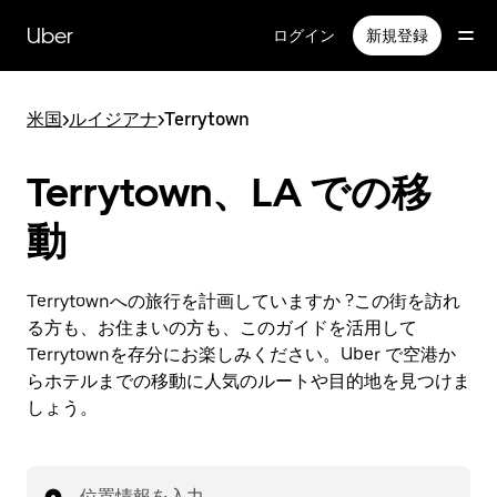
メ
イ
Uber
ログイン
新規登録
ン
コ
ン
米国
>
ルイジアナ
>
Terrytown
テ
ン
ツ
Terrytown、LA での移
へ
ス
動
キ
ッ
プ
Terrytownへの旅行を計画していますか ?この街を訪れ
る方も、お住まいの方も、このガイドを活用して
Terrytownを存分にお楽しみください。Uber で空港か
らホテルまでの移動に人気のルートや目的地を見つけま
しょう。
位置情報を入力