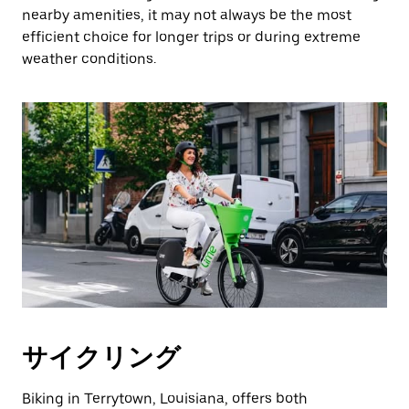
閉
nearby amenities, it may not always be the most
じ
efficient choice for longer trips or during extreme
ま
weather conditions.
す。
サイクリング
Biking in Terrytown, Louisiana, offers both