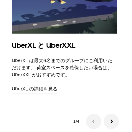
UberXL と UberXXL
グ
UberXL は最大6名までのグループにご利用いた
友人
だけます。 荷室スペースを確保したい場合は、
自で
UberXXL がおすすめです。
グル
UberXL の詳細を見る
1/4