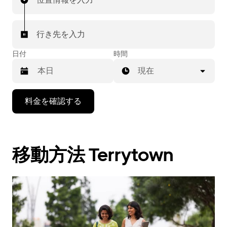
行き先を入力
日付
時間
現在
下
料金を確認する
矢
印
キ
ー
移動方法 Terrytown
で
カ
レ
ン
ダ
ー
を
操