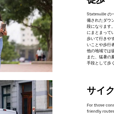
Statesvi
備されたダウ
段になります
にまとまって
歩いて行きや
いことや歩行
他の地域では
また、猛暑の
手段として歩
サイ
For those cons
friendly route