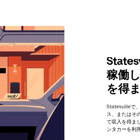
Stat
稼働
を得
Statesvi
ス、またはそ
て収入を得まし
ンタカーを利