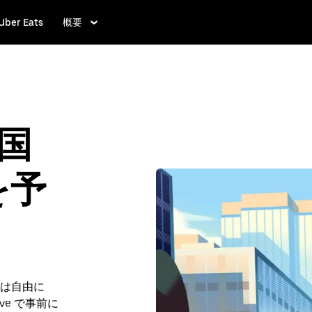
Uber Eats
概要
米国
を予
は自由に
rve で事前に