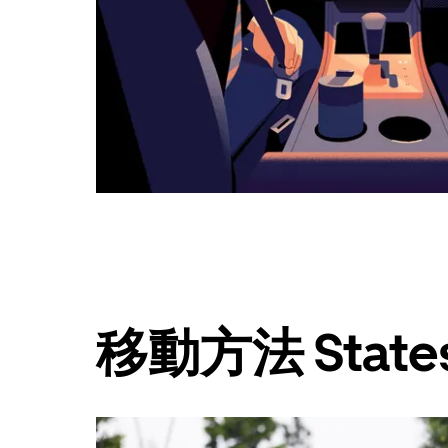
ボ
タ
ン
で
カ
レ
ン
ダ
ー
を
閉
じ
ま
す。
移動方法 Statesv