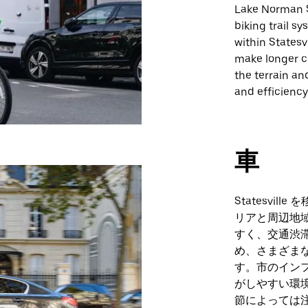
Lake Norman S
biking trail s
within Statesv
make longer c
the terrain an
and efficiency
車
Statesvi
リアと周辺地
すく、交通渋
め、さまざま
す。市のイン
がしやすい環
節によっては