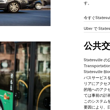
す。
今すぐStates
Uber で Sta
公共
Statesville
Transporta
Statesvi
バスサービス
リアにアクセ
的地へのアク
ては事前の計
このシステム
要因により、