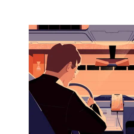
キ
ー
で
カ
レ
ン
ダ
ー
を
操
作
し、
日
付
を
選
択
し
ま
す。
ESC