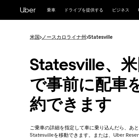
メ
Uber
イ
乗車
ドライブを提供する
ビジネス
ン
コ
ン
テ
米国
>
ノースカロライナ州
>
Statesville
ン
ツ
へ
Statesville、
ス
キ
ッ
で事前に配車
プ
約できます
ご乗車の詳細を指定して車に乗り込んだら、あと
Statesvilleを移動できます。または、Uber Rese