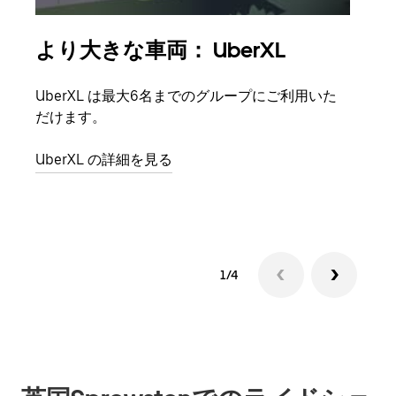
より大きな車両： UberXL
グ
UberXL は最大6名までのグループにご利用いた
友人
だけます。
自で
UberXL の詳細を見る
グル
1/4