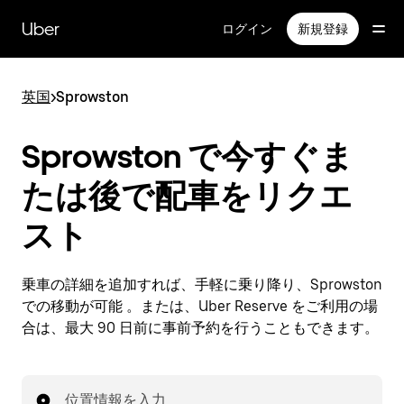
メ
イ
Uber
ログイン
新規登録
ン
コ
ン
英国
>
Sprowston
テ
ン
ツ
Sprowston で今すぐま
へ
ス
たは後で配車をリクエ
キ
ッ
スト
プ
乗車の詳細を追加すれば、手軽に乗り降り、Sprowston
での移動が可能 。または、Uber Reserve をご利用の場
合は、最大 90 日前に事前予約を行うこともできます。
位置情報を入力