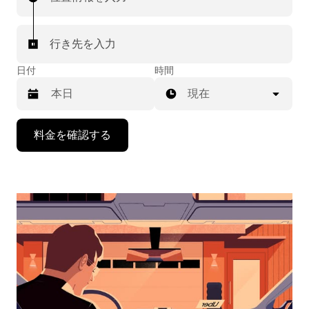
行き先を入力
日付
時間
現在
下
料金を確認する
矢
印
キ
ー
で
カ
レ
ン
ダ
ー
を
操