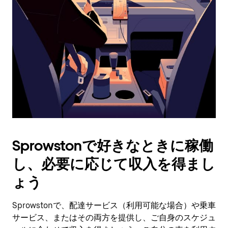
作
し、
日
付
を
選
択
し
ま
す。
ESC
ボ
タ
Sprowstonで好きなときに稼働
ン
で
し、必要に応じて収入を得まし
カ
レ
ょう
ン
ダ
Sprowstonで、配達サービス（利用可能な場合）や乗車
ー
サービス、またはその両方を提供し、ご自身のスケジュ
を