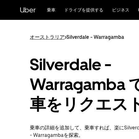
メ
Uber
イ
乗車
ドライブを提供する
ビジネス
ン
コ
ン
テ
オーストラリア
>
Silverdale - Warragamba
ン
ツ
へ
Silverdale -
ス
キ
ッ
Warragamba
プ
車をリクエス
乗車の詳細を追加して、乗車すれば、楽にSilverda
- Warragambaを探索。