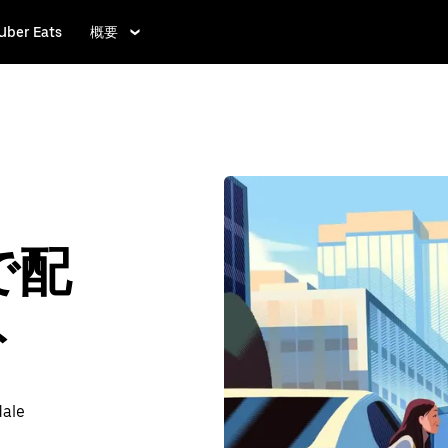
Uber Eats
概要
 で配
ト
le