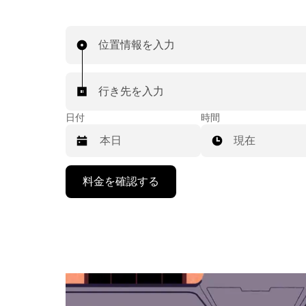
位置情報を入力
行き先を入力
日付
時間
現在
下
料金を確認する
矢
印
キ
ー
で
カ
レ
ン
ダ