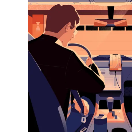
ー
を
操
作
し、
日
付
を
選
択
し
ま
す。
ESC
ボ
タ
ン
で
カ
レ
ン