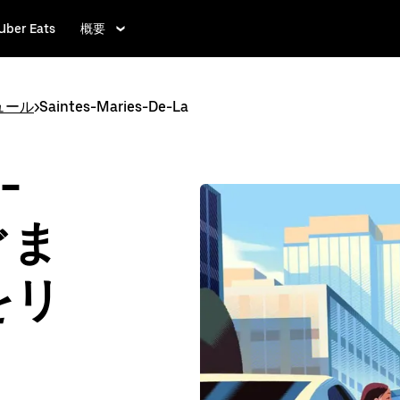
Uber Eats
概要
ュール
>
Saintes-Maries-De-La
-
ぐま
をリ