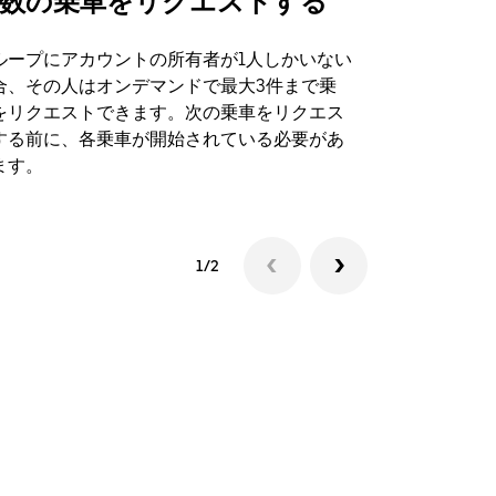
数の乗車をリクエストする
Uber Shu
ループにアカウントの所有者が1人しかいない
Uber Sh
合、その人はオンデマンドで最大3件まで乗
のイベント
をリクエストできます。次の乗車をリクエス
する前に、各乗車が開始されている必要があ
シャトルの
ます。
1/2