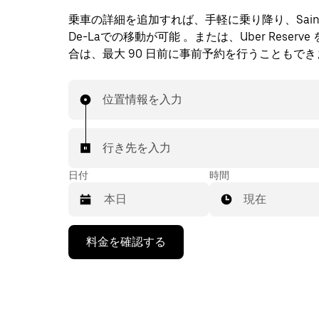
乗車の詳細を追加すれば、手軽に乗り降り、Saintes-
De-Laでの移動が可能 。または、Uber Reserv
合は、最大 90 日前に事前予約を行うこともでき
位置情報を入力
行き先を入力
日付
時間
現在
下
料金を確認する
矢
印
キ
ー
で