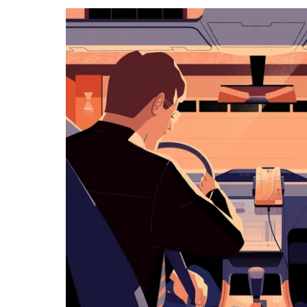
カ
レ
ン
ダ
ー
を
操
作
し、
日
付
を
選
択
し
ま
す。
ESC
ボ
タ
ン
で