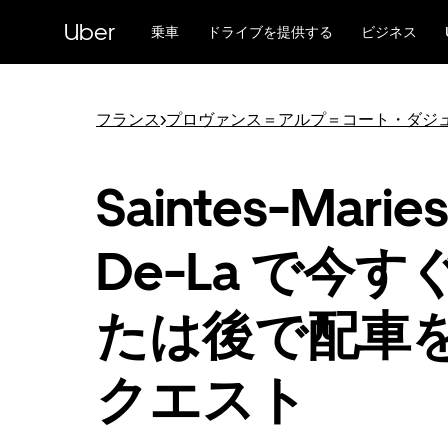
メ
Uber
イ
乗車
ドライブを提供する
ビジネス
ン
コ
ン
テ
フランス
>
プロヴァンス＝アルプ＝コート・ダジ
ン
ツ
へ
Saintes-Maries
ス
キ
ッ
De-La で今す
プ
たは後で配車
クエスト