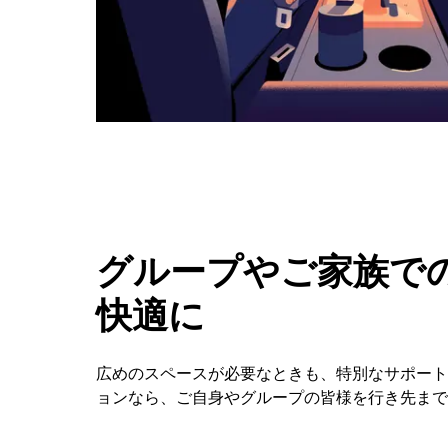
カ
レ
ン
ダ
ー
を
閉
じ
ま
す。
グループやご家族での
快適に
広めのスペースが必要なときも、特別なサポートが必要な
ョンなら、ご自身やグループの皆様を行き先まで