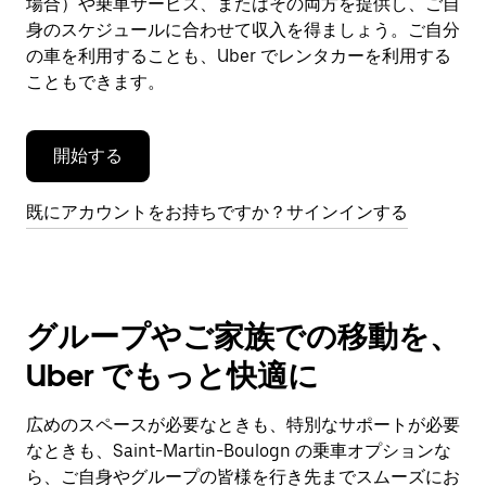
場合）や乗車サービス、またはその両方を提供し、ご自
を
閉
身のスケジュールに合わせて収入を得ましょう。ご自分
じ
の車を利用することも、Uber でレンタカーを利用する
ま
こともできます。
す。
開始する
既にアカウントをお持ちですか？サインインする
グループやご家族での移動を、
Uber でもっと快適に
広めのスペースが必要なときも、特別なサポートが必要
なときも、Saint-Martin-Boulogn の乗車オプションな
ら、ご自身やグループの皆様を行き先までスムーズにお