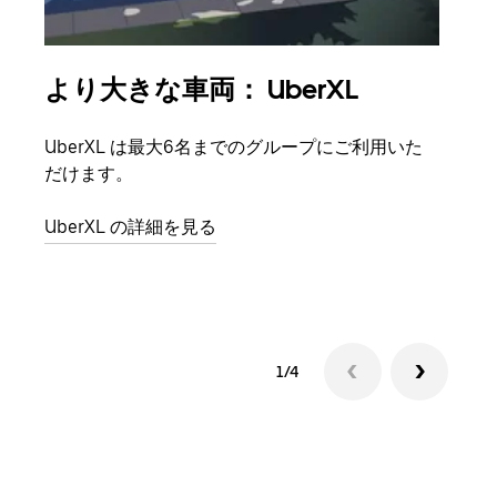
より大きな車両： UberXL
グ
UberXL は最大6名までのグループにご利用いた
友人
だけます。
自で
UberXL の詳細を見る
グル
1/4