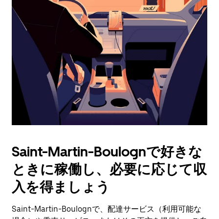
操
作
し、
日
付
を
選
択
し
ま
す。
ESC
ボ
タ
Saint-Martin-Boulognで好きな
ン
で
ときに稼働し、必要に応じて収
カ
レ
入を得ましょう
ン
ダ
Saint-Martin-Boulognで、配達サービス（利用可能な
ー