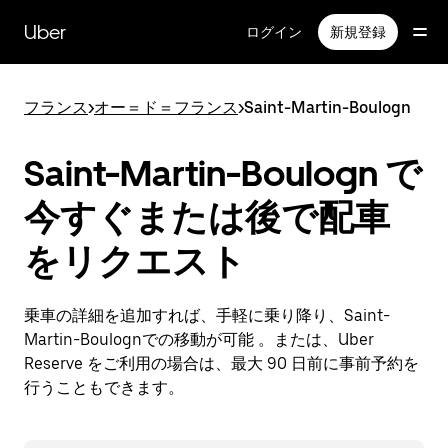
メ
イ
Uber
ログイン
新規登録
ン
コ
ン
フランス
>
オー＝ド＝フランス
>
Saint-Martin-Boulogn
テ
ン
ツ
Saint-Martin-Boulogn で
へ
ス
今すぐまたは後で配車
キ
ッ
をリクエスト
プ
乗車の詳細を追加すれば、手軽に乗り降り、Saint-
Martin-Boulognでの移動が可能 。または、Uber
Reserve をご利用の場合は、最大 90 日前に事前予約を
行うこともできます。