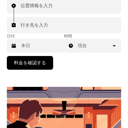
位置情報を入力
行き先を入力
日付
時間
現在
下
料金を確認する
矢
印
キ
ー
で
カ
レ
ン
ダ
ー
を