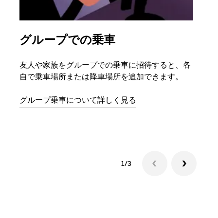
グループでの乗車
複
友人や家族をグループでの乗車に招待すると、各
グル
自で乗車場所または降車場所を追加できます。
場合
をリ
グループ乗車について詳しく見る
る前
す。
1/3