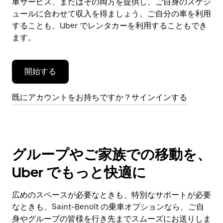
車サービス、またはその両方を提供し、ご自身のスケジ
を
閉
ュールに合わせて収入を得ましょう。ご自分の車を利用
じ
することも、Uber でレンタカーを利用することもでき
ま
ます。
す。
開始する
既にアカウントをお持ちですか？サインインする
グループやご家族での移動を、
Uber でもっと快適に
広めのスペースが必要なときも、特別なサポートが必要
なときも、Saint-Benoît の乗車オプションなら、ご自
身やグループの皆様を行き先までスムーズにお送りしま