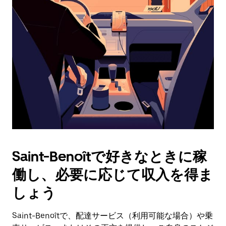
操
作
し、
日
付
を
選
択
し
ま
す。
ESC
ボ
タ
Saint-Benoîtで好きなときに稼
ン
で
働し、必要に応じて収入を得ま
カ
レ
しょう
ン
ダ
Saint-Benoîtで、配達サービス（利用可能な場合）や乗
ー