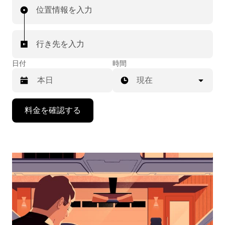
位置情報を入力
行き先を入力
日付
時間
現在
下
料金を確認する
矢
印
キ
ー
で
カ
レ
ン
ダ
ー
を