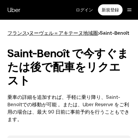
メ
イ
Uber
ログイン
新規登録
ン
コ
ン
フランス
>
ヌーヴェル＝アキテーヌ地域圏
>
Saint-Benoît
テ
ン
ツ
Saint-Benoît で今すぐま
へ
ス
たは後で配車をリクエ
キ
ッ
スト
プ
乗車の詳細を追加すれば、手軽に乗り降り、Saint-
Benoîtでの移動が可能 。または、Uber Reserve をご利
用の場合は、最大 90 日前に事前予約を行うこともでき
ます。