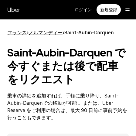
メ
イ
Uber
ログイン
新規登録
ン
コ
ン
フランス
>
ノルマンディー
>
Saint-Aubin-Darquen
テ
ン
ツ
Saint-Aubin-Darquen で
へ
ス
今すぐまたは後で配車
キ
ッ
をリクエスト
プ
乗車の詳細を追加すれば、手軽に乗り降り、Saint-
Aubin-Darquenでの移動が可能 。または、Uber
Reserve をご利用の場合は、最大 90 日前に事前予約を
行うこともできます。