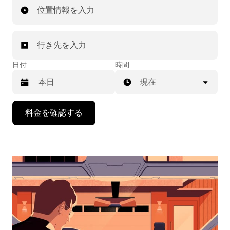
位置情報を入力
行き先を入力
日付
時間
現在
下
料金を確認する
矢
印
キ
ー
で
カ
レ
ン
ダ
ー
を