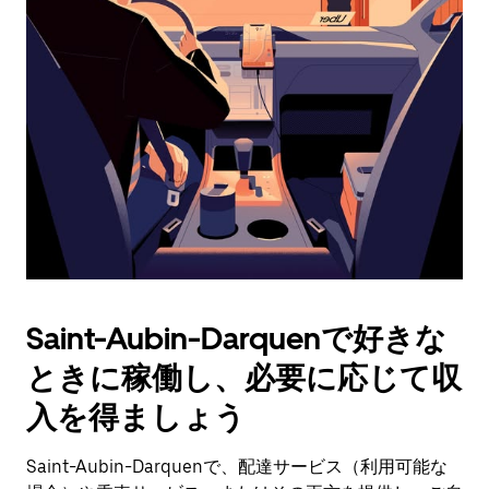
操
作
し、
日
付
を
選
択
し
ま
す。
ESC
ボ
タ
Saint-Aubin-Darquenで好きな
ン
で
ときに稼働し、必要に応じて収
カ
レ
入を得ましょう
ン
ダ
Saint-Aubin-Darquenで、配達サービス（利用可能な
ー