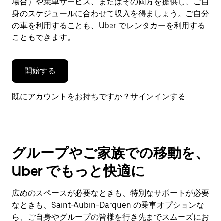
場合）や乗車サービス、またはその両方を提供し、ご自
を
閉
身のスケジュールに合わせて収入を得ましょう。ご自分
じ
の車を利用することも、Uber でレンタカーを利用する
ま
こともできます。
す。
開始する
既にアカウントをお持ちですか？サインインする
グループやご家族での移動を、
Uber でもっと快適に
広めのスペースが必要なときも、特別なサポートが必要
なときも、Saint-Aubin-Darquen の乗車オプションな
ら、ご自身やグループの皆様を行き先までスムーズにお