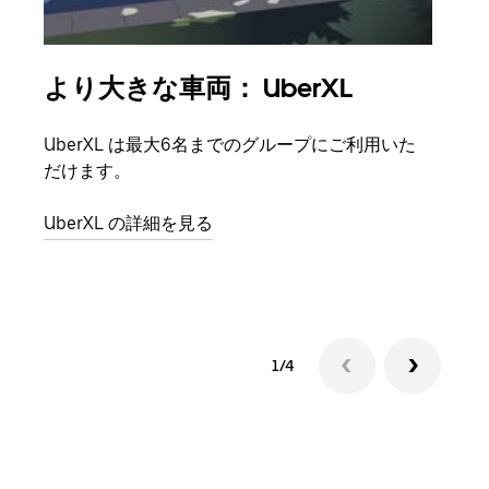
より大きな車両： UberXL
グ
UberXL は最大6名までのグループにご利用いた
友人
だけます。
自で
UberXL の詳細を見る
グル
1/4