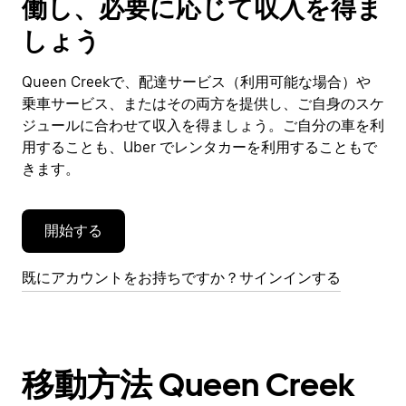
働し、必要に応じて収入を得ま
カ
レ
しょう
ン
ダ
Queen Creekで、配達サービス（利用可能な場合）や
ー
乗車サービス、またはその両方を提供し、ご自身のスケ
を
閉
ジュールに合わせて収入を得ましょう。ご自分の車を利
じ
用することも、Uber でレンタカーを利用することもで
ま
きます。
す。
開始する
既にアカウントをお持ちですか？サインインする
移動方法 Queen Creek