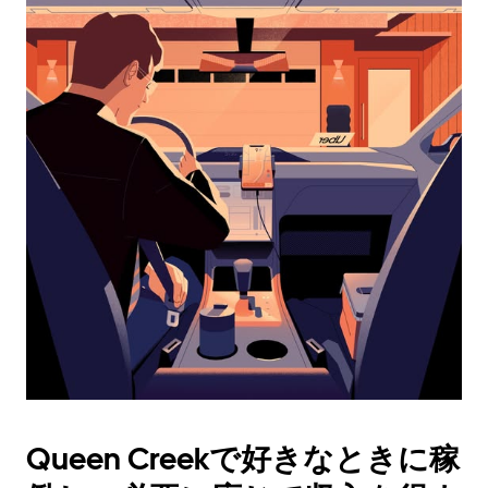
レ
ン
ダ
ー
を
操
作
し、
日
付
を
選
択
し
ま
す。
ESC
ボ
タ
Queen Creekで好きなときに稼
ン
で