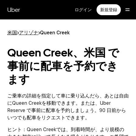
メ
イ
Uber
ログイン
新規登録
ン
コ
ン
米国
>
アリゾナ
>
Queen Creek
テ
ン
ツ
Queen Creek、米国 で
へ
ス
事前に配車を予約でき
キ
ッ
ます
プ
ご乗車の詳細を指定して車に乗り込んだら、あとは自由
にQueen Creekを移動できます。または、Uber
Reserve で事前に配車を予約しましょう。90 日前から
いつでも配車をリクエストできます。
ヒント：
Queen Creekでは、到着時間が、より規模の