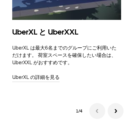
UberXL と UberXXL
グ
UberXL は最大6名までのグループにご利用いた
友人
だけます。 荷室スペースを確保したい場合は、
自で
UberXXL がおすすめです。
グル
UberXL の詳細を見る
1/4