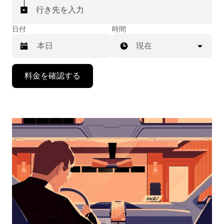
行き先を入力
日付
時間
現在
下
料金を確認する
矢
印
キ
ー
で
カ
レ
ン
ダ
ー
を
操
作
し、