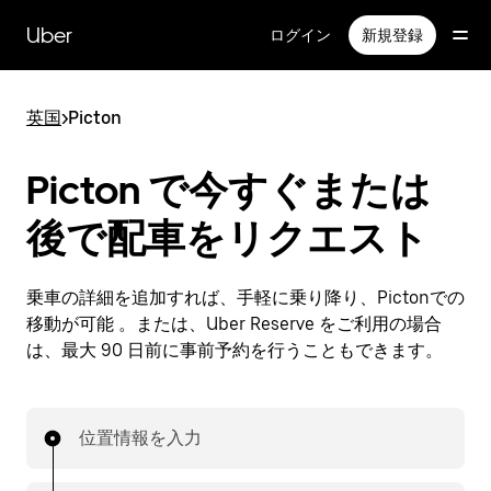
メ
イ
Uber
ログイン
新規登録
ン
コ
ン
英国
>
Picton
テ
ン
ツ
Picton で今すぐまたは
へ
ス
後で配車をリクエスト
キ
ッ
プ
乗車の詳細を追加すれば、手軽に乗り降り、Pictonでの
移動が可能 。または、Uber Reserve をご利用の場合
は、最大 90 日前に事前予約を行うこともできます。
位置情報を入力