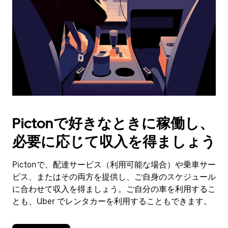
日
付
を
選
択
し
ま
す。
ESC
ボ
タ
Pictonで好きなときに稼働し、
ン
で
必要に応じて収入を得ましょう
カ
レ
ン
Pictonで、配達サービス（利用可能な場合）や乗車サー
ダ
ビス、またはその両方を提供し、ご自身のスケジュール
ー
に合わせて収入を得ましょう。ご自分の車を利用するこ
を
とも、Uber でレンタカーを利用することもできます。
閉
じ
ま