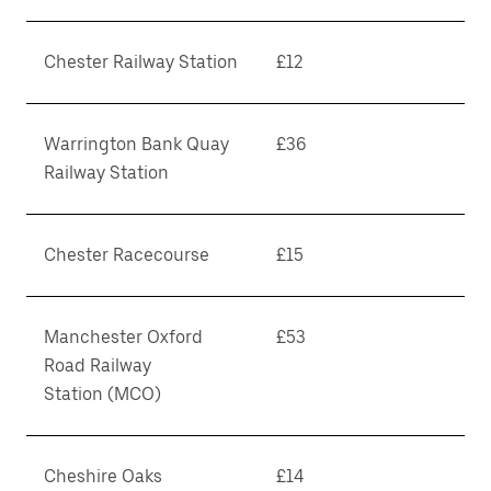
Chester Railway Station
£12
Warrington Bank Quay
£36
Railway Station
Chester Racecourse
£15
Manchester Oxford
£53
Road Railway
Station (MCO)
Cheshire Oaks
£14