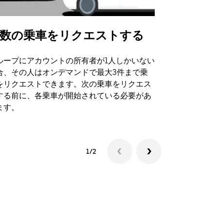
数の乗車をリクエストする
Uber Shu
ループにアカウントの所有者が1人しかいない
Uber Sh
合、その人はオンデマンドで最大3件まで乗
のイベント
をリクエストできます。次の乗車をリクエス
する前に、各乗車が開始されている必要があ
シャトルの
ます。
1/2