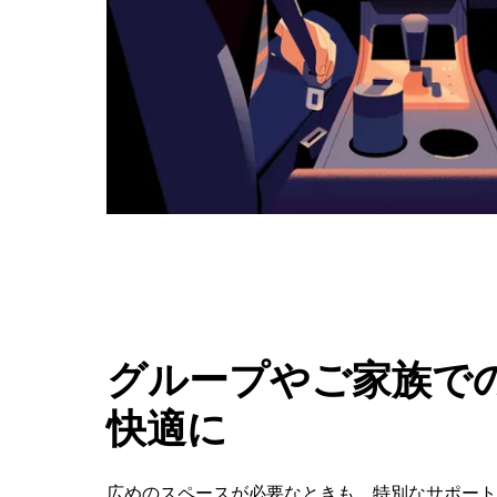
ボ
タ
ン
で
カ
レ
ン
ダ
ー
を
閉
じ
ま
す。
グループやご家族での
快適に
広めのスペースが必要なときも、特別なサポート