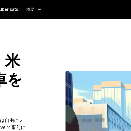
Uber Eats
概要
、米
車を
は自由にノ
ve で事前に