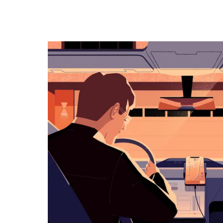
キ
ー
で
カ
レ
ン
ダ
ー
を
操
作
し、
日
付
を
選
択
し
ま
す。
ESC