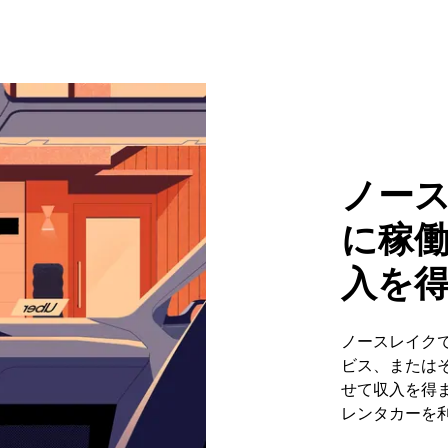
ノー
に稼
入を
ノースレイク
ビス、または
せて収入を得ま
レンタカーを