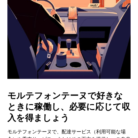
操
作
し、
日
付
を
選
択
し
ま
す。
ESC
ボ
タ
モルテフォンテーヌで好きな
ン
で
ときに稼働し、必要に応じて収
カ
レ
入を得ましょう
ン
ダ
モルテフォンテーヌで、配達サービス（利用可能な場
ー