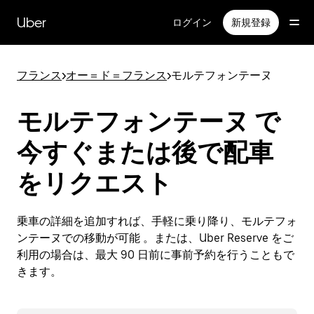
メ
イ
Uber
ログイン
新規登録
ン
コ
ン
フランス
>
オー＝ド＝フランス
>
モルテフォンテーヌ
テ
ン
ツ
モルテフォンテーヌ で
へ
ス
今すぐまたは後で配車
キ
ッ
をリクエスト
プ
乗車の詳細を追加すれば、手軽に乗り降り、モルテフォ
ンテーヌでの移動が可能 。または、Uber Reserve をご
利用の場合は、最大 90 日前に事前予約を行うこともで
きます。