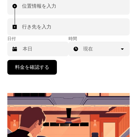
位置情報を入力
行き先を入力
日付
時間
現在
下
料金を確認する
矢
印
キ
ー
で
カ
レ
ン
ダ
ー
を