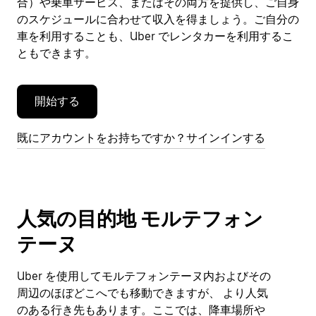
合）や乗車サービス、またはその両方を提供し、ご自身
を
閉
のスケジュールに合わせて収入を得ましょう。ご自分の
じ
車を利用することも、Uber でレンタカーを利用するこ
ま
ともできます。
す。
開始する
既にアカウントをお持ちですか？サインインする
人気の目的地 モルテフォン
テーヌ
Uber を使用してモルテフォンテーヌ内およびその
周辺のほぼどこへでも移動できますが、 より人気
のある行き先もあります。ここでは、降車場所や