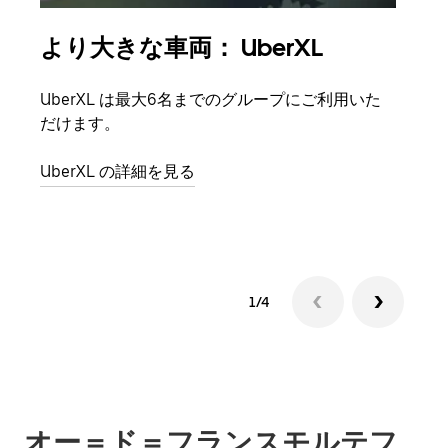
より大きな車両： UberXL
グ
UberXL は最大6名までのグループにご利用いた
友人
だけます。
自で
UberXL の詳細を見る
グル
1/4
オー＝ド＝フランスモルテフ