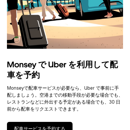
付
を
選
択
し
ま
す。
ESC
ボ
タ
Monsey で Uber を利用して配
ン
で
車を予約
カ
レ
ン
Monseyで配車サービスが必要なら、Uber で事前に手
ダ
配しましょう。空港までの移動手段が必要な場合でも、
ー
レストランなどに外出する予定がある場合でも、30 日
を
前から配車をリクエストできます。
閉
じ
ま
配車サービスを予約する
す。