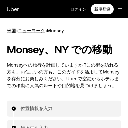
メ
イ
Uber
ログイン
新規登録
ン
コ
ン
米国
>
ニューヨーク
>
Monsey
テ
ン
ツ
Monsey、NY での移動
へ
ス
キ
Monseyへの旅行を計画していますか ?この街を訪れる
ッ
方も、お住まいの方も、このガイドを活用してMonsey
プ
を存分にお楽しみください。Uber で空港からホテルま
での移動に人気のルートや目的地を見つけましょう。
位置情報を入力
行き先を入力