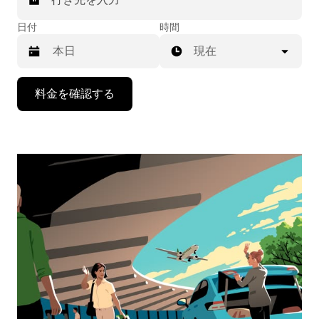
日付
時間
現在
下
料金を確認する
矢
印
キ
ー
で
カ
レ
ン
ダ
ー
を
操
作
し、
日