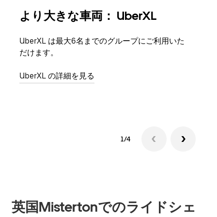
より大きな車両： UberXL
グ
UberXL は最大6名までのグループにご利用いた
友人
だけます。
自で
UberXL の詳細を見る
グル
1/4
英国Mistertonでのライドシェ