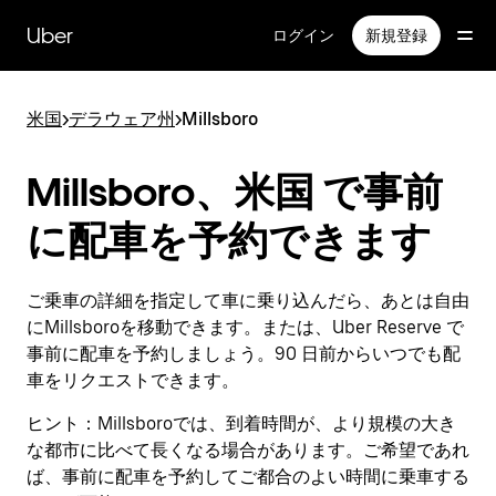
メ
イ
Uber
ログイン
新規登録
ン
コ
ン
米国
>
デラウェア州
>
Millsboro
テ
ン
ツ
Millsboro、米国 で事前
へ
ス
に配車を予約できます
キ
ッ
プ
ご乗車の詳細を指定して車に乗り込んだら、あとは自由
にMillsboroを移動できます。または、Uber Reserve で
事前に配車を予約しましょう。90 日前からいつでも配
車をリクエストできます。
ヒント：
Millsboroでは、到着時間が、より規模の大き
な都市に比べて長くなる場合があります。ご希望であれ
ば、事前に配車を予約してご都合のよい時間に乗車する