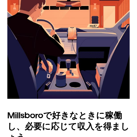
ダ
ー
を
操
作
し、
日
付
を
選
択
し
ま
す。
ESC
ボ
タ
Millsboroで好きなときに稼働
ン
で
し、必要に応じて収入を得まし
カ
レ