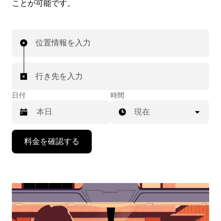
ことが可能です。
位置情報を入力
行き先を入力
日付
時間
現在
下
料金を確認する
矢
印
キ
ー
で
カ
レ
ン