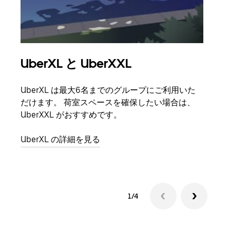
UberXL と UberXXL
グ
UberXL は最大6名までのグループにご利用いた
友人
だけます。 荷室スペースを確保したい場合は、
自で
UberXXL がおすすめです。
グル
UberXL の詳細を見る
1/4