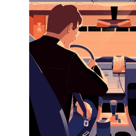
ダ
ー
を
操
作
し、
日
付
を
選
択
し
ま
す。
ESC
ボ
タ
ン
で
カ
レ
ン