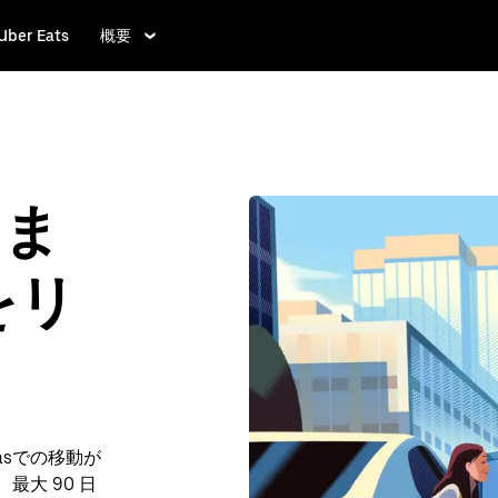
Uber Eats
概要
ぐま
をリ
asでの移動が
、最大 90 日