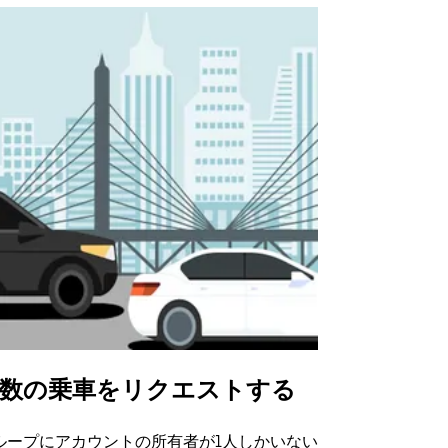
数の乗車をリクエストする
Uber Shu
ループにアカウントの所有者が1人しかいない
Uber Sh