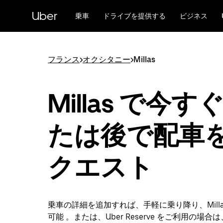
メ
Uber
イ
乗車
ドライブを提供する
ビジネス
ン
コ
ン
テ
フランス
>
オクシタニー
>
Millas
ン
ツ
へ
Millas で今す
ス
キ
ッ
たは後で配車
プ
クエスト
乗車の詳細を追加すれば、手軽に乗り降り、Mill
可能 。または、Uber Reserve をご利用の場合は