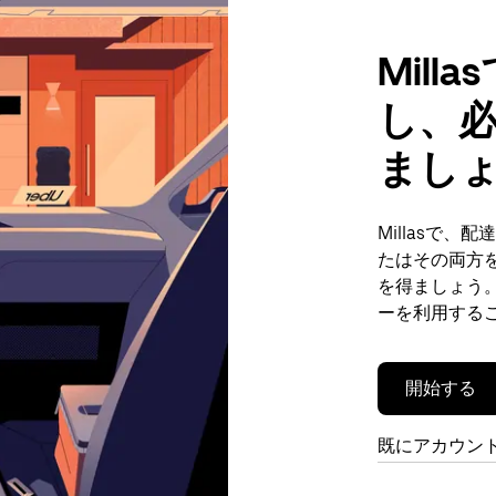
Mil
し、
まし
Millasで
たはその両方
を得ましょう。
ーを利用する
開始する
既にアカウン