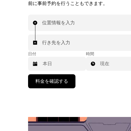
前に事前予約を行うこともできます。
位置情報を入力
行き先を入力
日付
時間
現在
下
料金を確認する
矢
印
キ
ー
で
カ
レ
ン