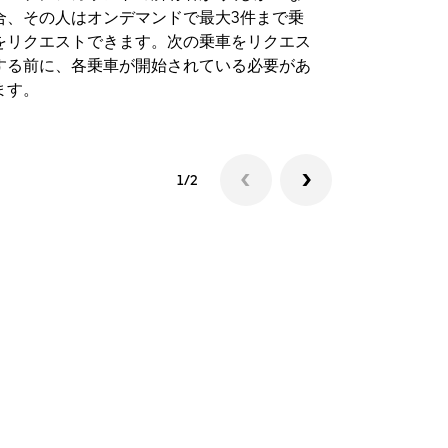
合、その人はオンデマンドで最大3件まで乗
のイベント
をリクエストできます。次の乗車をリクエス
する前に、各乗車が開始されている必要があ
シャトルの
ます。
1/2