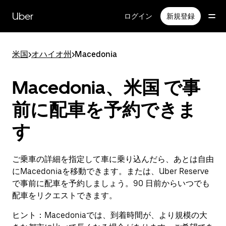
メ
イ
Uber
ログイン
新規登録
ン
コ
ン
米国
>
オハイオ州
>
Macedonia
テ
ン
ツ
Macedonia、米国 で事
へ
ス
前に配車を予約できま
キ
ッ
す
プ
ご乗車の詳細を指定して車に乗り込んだら、あとは自由
にMacedoniaを移動できます。または、Uber Reserve
で事前に配車を予約しましょう。90 日前からいつでも
配車をリクエストできます。
ヒント：
Macedoniaでは、到着時間が、より規模の大