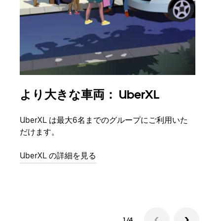
より大きな車両： UberXL
グ
UberXL は最大6名までのグループにご利用いた
友人
だけます。
自で
UberXL の詳細を見る
グル
1/4