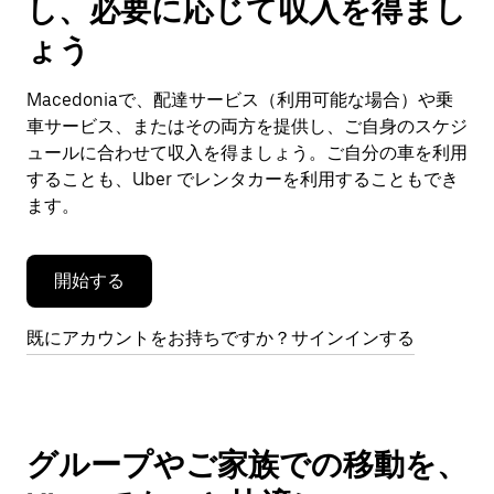
し、必要に応じて収入を得まし
カ
レ
ょう
ン
ダ
Macedoniaで、配達サービス（利用可能な場合）や乗
ー
車サービス、またはその両方を提供し、ご自身のスケジ
を
閉
ュールに合わせて収入を得ましょう。ご自分の車を利用
じ
することも、Uber でレンタカーを利用することもでき
ま
ます。
す。
開始する
既にアカウントをお持ちですか？サインインする
グループやご家族での移動を、