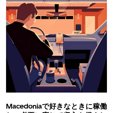
レ
ン
ダ
ー
を
操
作
し、
日
付
を
選
択
し
ま
す。
ESC
ボ
タ
Macedoniaで好きなときに稼働
ン
で