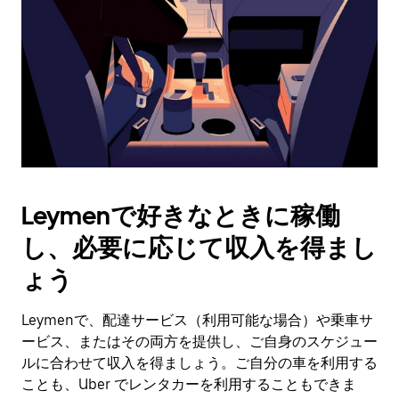
日
付
を
選
択
し
ま
す。
ESC
ボ
タ
Leymenで好きなときに稼働
ン
で
し、必要に応じて収入を得まし
カ
レ
ょう
ン
ダ
Leymenで、配達サービス（利用可能な場合）や乗車サ
ー
ービス、またはその両方を提供し、ご自身のスケジュー
を
閉
ルに合わせて収入を得ましょう。ご自分の車を利用する
じ
ことも、Uber でレンタカーを利用することもできま
ま