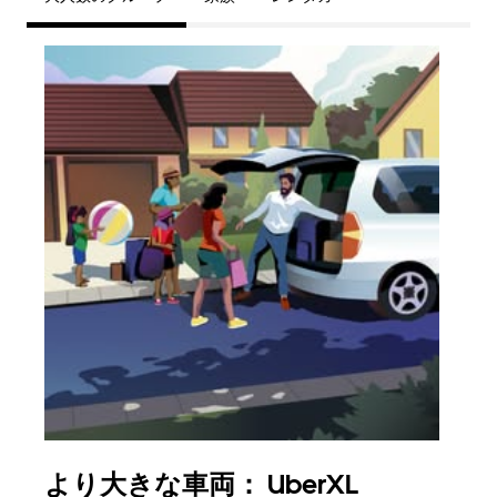
より大きな車両： UberXL
グ