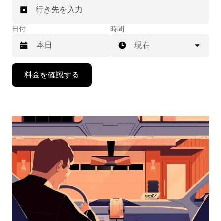
行き先を入力
日付
時間
現在
下
料金を確認する
矢
印
キ
ー
で
カ
レ
ン
ダ
ー
を
操
作
し、