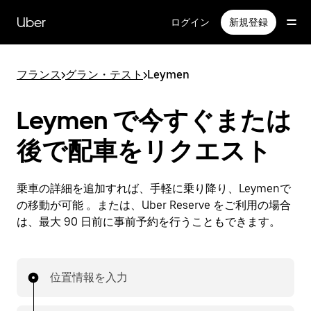
メ
イ
Uber
ログイン
新規登録
ン
コ
ン
フランス
>
グラン・テスト
>
Leymen
テ
ン
ツ
Leymen で今すぐまたは
へ
ス
後で配車をリクエスト
キ
ッ
プ
乗車の詳細を追加すれば、手軽に乗り降り、Leymenで
の移動が可能 。または、Uber Reserve をご利用の場合
は、最大 90 日前に事前予約を行うこともできます。
位置情報を入力