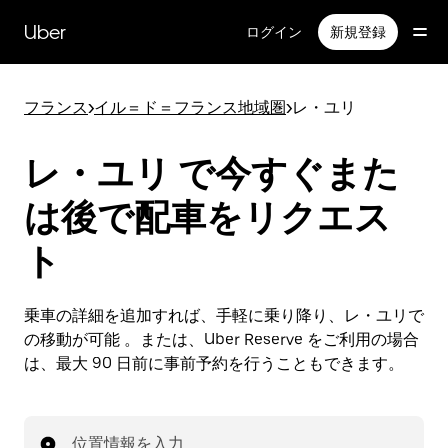
メ
イ
Uber
ログイン
新規登録
ン
コ
ン
フランス
>
イル＝ド＝フランス地域圏
>
レ・ユリ
テ
ン
ツ
レ・ユリ で今すぐまた
へ
ス
は後で配車をリクエス
キ
ッ
ト
プ
乗車の詳細を追加すれば、手軽に乗り降り、レ・ユリで
の移動が可能 。または、Uber Reserve をご利用の場合
は、最大 90 日前に事前予約を行うこともできます。
位置情報を入力