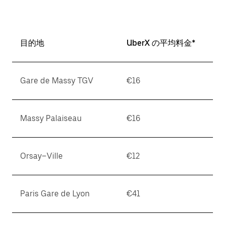
目的地
UberX の平均料金*
Gare de Massy TGV
€16
Massy Palaiseau
€16
Orsay–Ville
€12
Paris Gare de Lyon
€41