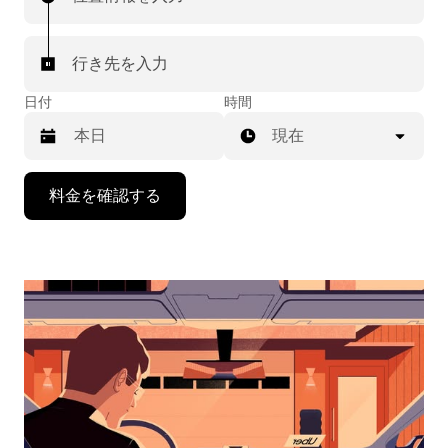
行き先を入力
日付
時間
現在
下
料金を確認する
矢
印
キ
ー
で
カ
レ
ン
ダ
ー
を
操