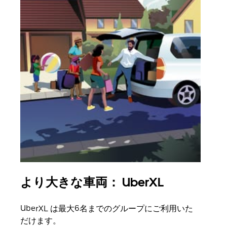
より大きな車両： UberXL
グ
UberXL は最大6名までのグループにご利用いた
友人
だけます。
自で