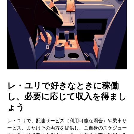
作
し、
日
付
を
選
択
し
ま
す。
ESC
ボ
タ
レ・ユリで好きなときに稼働
ン
で
し、必要に応じて収入を得まし
カ
レ
ょう
ン
ダ
レ・ユリで、配達サービス（利用可能な場合）や乗車サ
ー
ービス、またはその両方を提供し、ご自身のスケジュー
を