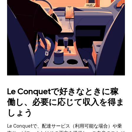
操
作
し、
日
付
を
選
択
し
ま
す。
ESC
ボ
タ
Le Conquetで好きなときに稼
ン
で
働し、必要に応じて収入を得ま
カ
レ
しょう
ン
ダ
Le Conquetで、配達サービス（利用可能な場合）や乗
ー