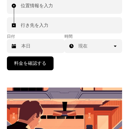
位置情報を入力
行き先を入力
日付
時間
現在
下
料金を確認する
矢
印
キ
ー
で
カ
レ
ン
ダ
ー
を