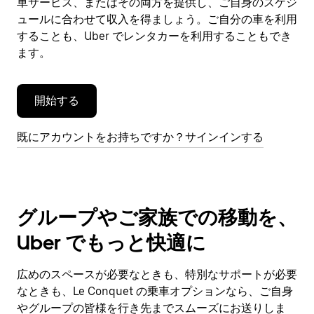
車サービス、またはその両方を提供し、ご自身のスケジ
を
閉
ュールに合わせて収入を得ましょう。ご自分の車を利用
じ
することも、Uber でレンタカーを利用することもでき
ま
ます。
す。
開始する
既にアカウントをお持ちですか？サインインする
グループやご家族での移動を、
Uber でもっと快適に
広めのスペースが必要なときも、特別なサポートが必要
なときも、Le Conquet の乗車オプションなら、ご自身
やグループの皆様を行き先までスムーズにお送りしま