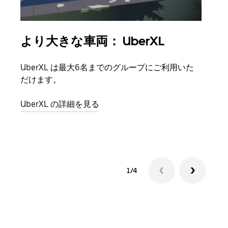
より大きな車両： UberXL
グ
UberXL は最大6名までのグループにご利用いた
友人
だけます。
自で
UberXL の詳細を見る
グル
1/4