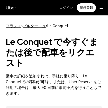
メ
イ
Uber
ログイン
新規登録
ン
コ
ン
フランス
>
ブルターニュ
>
Le Conquet
テ
ン
ツ
Le Conquet で今すぐま
へ
ス
たは後で配車をリクエ
キ
ッ
スト
プ
乗車の詳細を追加すれば、手軽に乗り降り、Le
Conquetでの移動が可能 。または、Uber Reserve をご
利用の場合は、最大 90 日前に事前予約を行うこともで
きます。