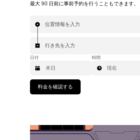
最大 90 日前に事前予約を行うこともできます。
位置情報を入力
行き先を入力
日付
時間
現在
下
料金を確認する
矢
印
キ
ー
で
カ
レ
ン