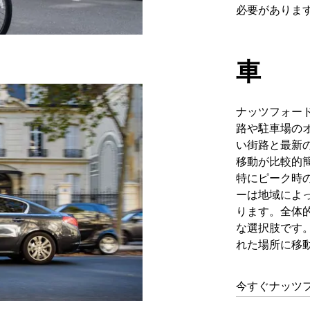
必要がありま
車
ナッツフォー
路や駐車場の
い街路と最新
移動が比較的
特にピーク時
ーは地域によ
ります。全体
な選択肢です
れた場所に移
今すぐナッツ