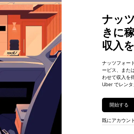
ナッ
きに
収入
ナッツフォー
ービス、また
わせて収入を
Uber でレ
開始する
既にアカウン