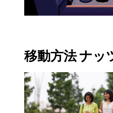
ダ
ー
を
閉
じ
ま
す。
移動方法 ナッ