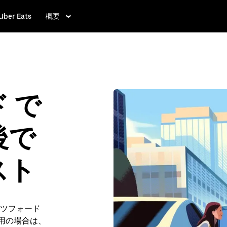
Uber Eats
概要
 で
後で
スト
ツフォード
ご利用の場合は、