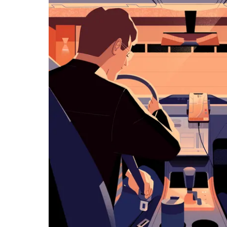
ダ
ー
を
操
作
し、
日
付
を
選
択
し
ま
す。
ESC
ボ
タ
ン
で
カ
レ
ン