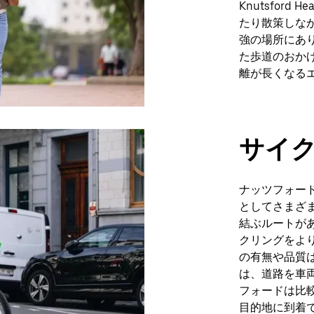
Knutsford 
たり散策しながら
強の場所にあ
た歩道のおか
離が長くなる
サイ
ナッツフォー
としてさまざ
結ぶルートが
クリングをよ
の有無や品質
は、道路を車
フォードは比
目的地に到着