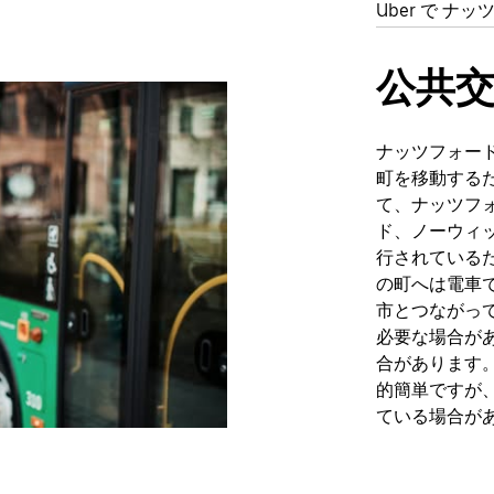
Uber で ナ
公共
ナッツフォー
町を移動する
て、ナッツフ
ド、ノーウィ
行されている
の町へは電車
市とつながっ
必要な場合が
合があります
的簡単ですが
ている場合が