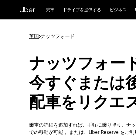
メ
Uber
イ
乗車
ドライブを提供する
ビジネス
ン
コ
ン
テ
英国
>
ナッツフォード
ン
ツ
へ
ナッツフォード
ス
キ
ッ
今すぐまたは
プ
配車をリクエ
乗車の詳細を追加すれば、手軽に乗り降り、ナッ
での移動が可能 。または、Uber Reserve を