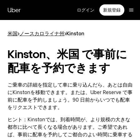
メ
イ
Uber
ログイン
新規登録
ン
コ
ン
米国
>
ノースカロライナ州
>
Kinston
テ
ン
ツ
Kinston、米国 で事前に
へ
ス
配車を予約できます
キ
ッ
プ
ご乗車の詳細を指定して車に乗り込んだら、あとは自由
にKinstonを移動できます。または、Uber Reserve で事
前に配車を予約しましょう。90 日前からいつでも配車
をリクエストできます。
ヒント：
Kinstonでは、到着時間が、より規模の大きな
都市に比べて長くなる場合があります。ご希望であれ
ば、事前に配車を予約してご都合のよい時間に乗車する