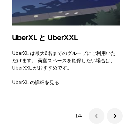
UberXL と UberXXL
グ
UberXL は最大6名までのグループにご利用いた
友人
だけます。 荷室スペースを確保したい場合は、
自で
UberXXL がおすすめです。
グル
UberXL の詳細を見る
1/4