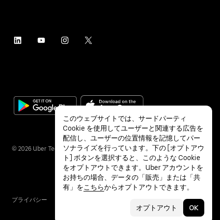
このウェブサイトでは、サードパーティ
Cookie を使用してユーザーと関連する広告を
配信し、ユーザーの位置情報を記憶してパー
ソナライズを行っています。下の [オプトアウ
©
2026
Uber Technologies Inc.
ト] ボタンを選択すると、このような Cookie
をオプトアウトできます。Uber アカウントを
お持ちの場合、データの「販売」または「共
有」を
こちら
からオプトアウトできます。
プライバシー
アクセシビリティ
利用条件
オプトアウト
OK