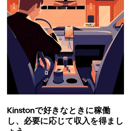
ダ
ー
を
操
作
し、
日
付
を
選
択
し
ま
す。
ESC
ボ
タ
Kinstonで好きなときに稼働
ン
で
し、必要に応じて収入を得まし
カ
レ