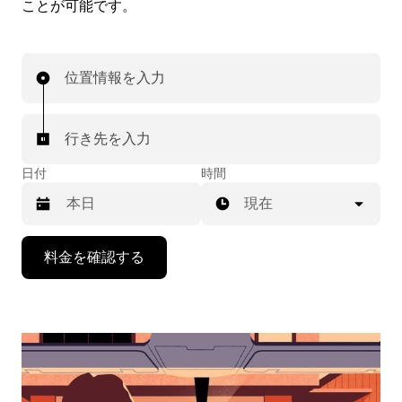
ことが可能です。
位置情報を入力
行き先を入力
日付
時間
現在
下
料金を確認する
矢
印
キ
ー
で
カ
レ
ン