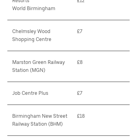
Resorts
£12
World Birmingham
Chelmsley Wood
£7
Shopping Centre
Marston Green Railway
£8
Station (MGN)
Job Centre Plus
£7
Birmingham New Street
£18
Railway Station (BHM)