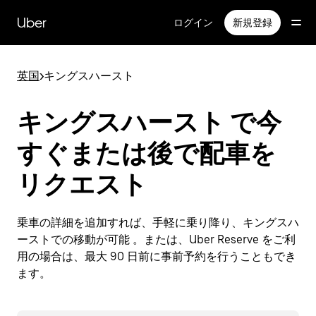
メ
イ
Uber
ログイン
新規登録
ン
コ
ン
英国
>
キングスハースト
テ
ン
ツ
キングスハースト で今
へ
ス
すぐまたは後で配車を
キ
ッ
リクエスト
プ
乗車の詳細を追加すれば、手軽に乗り降り、キングスハ
ーストでの移動が可能 。または、Uber Reserve をご利
用の場合は、最大 90 日前に事前予約を行うこともでき
ます。