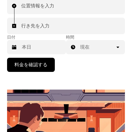
位置情報を入力
行き先を入力
日付
時間
現在
下
料金を確認する
矢
印
キ
ー
で
カ
レ
ン
ダ
ー
を