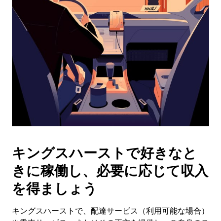
操
作
し、
日
付
を
選
択
し
ま
す。
ESC
ボ
タ
キングスハーストで好きなと
ン
で
きに稼働し、必要に応じて収入
カ
レ
を得ましょう
ン
ダ
キングスハーストで、配達サービス（利用可能な場合）
ー