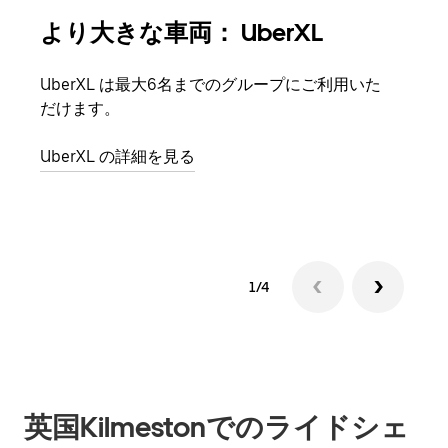
より大きな車両： UberXL
グ
UberXL は最大6名までのグループにご利用いた
友人
だけます。
自で
UberXL の詳細を見る
グル
1/4
英国Kilmestonでのライドシェ