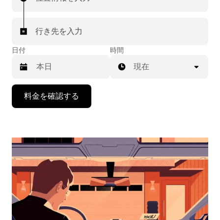
行き先を入力
日付
時間
現在
下
料金を確認する
矢
印
キ
ー
で
カ
レ
ン
ダ
ー
を
操