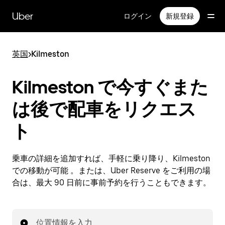
メ
イ
Uber
ログイン
新規登録
ン
コ
ン
英国
>
Kilmeston
テ
ン
ツ
Kilmeston で今すぐまた
へ
ス
は後で配車をリクエス
キ
ッ
ト
プ
乗車の詳細を追加すれば、手軽に乗り降り、Kilmeston
での移動が可能 。または、Uber Reserve をご利用の場
合は、最大 90 日前に事前予約を行うこともできます。
位置情報を入力