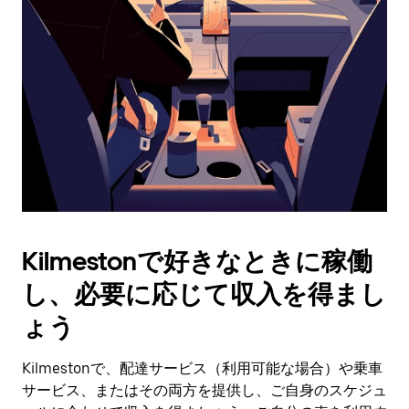
作
し、
日
付
を
選
択
し
ま
す。
ESC
ボ
タ
Kilmestonで好きなときに稼働
ン
で
し、必要に応じて収入を得まし
カ
レ
ょう
ン
ダ
Kilmestonで、配達サービス（利用可能な場合）や乗車
ー
サービス、またはその両方を提供し、ご自身のスケジュ
を