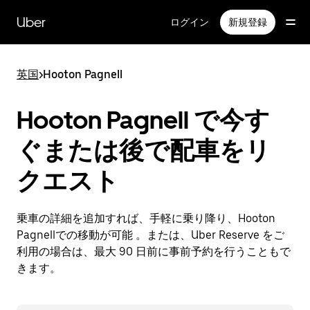
メ
イ
Uber
ログイン
新規登録
ン
コ
ン
英国
>
Hooton Pagnell
テ
ン
ツ
Hooton Pagnell で今す
へ
ス
ぐまたは後で配車をリ
キ
ッ
クエスト
プ
乗車の詳細を追加すれば、手軽に乗り降り、Hooton
Pagnellでの移動が可能 。または、Uber Reserve をご
利用の場合は、最大 90 日前に事前予約を行うこともで
きます。