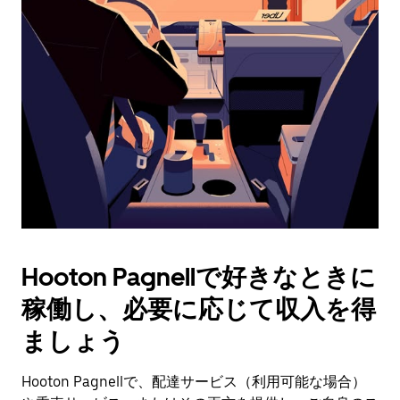
操
作
し、
日
付
を
選
択
し
ま
す。
ESC
ボ
タ
Hooton Pagnellで好きなときに
ン
で
稼働し、必要に応じて収入を得
カ
レ
ましょう
ン
ダ
Hooton Pagnellで、配達サービス（利用可能な場合）
ー