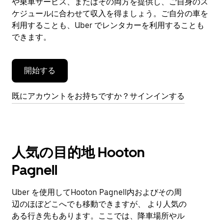
や乗車サービス、またはその両方を提供し、ご自身のス
を
閉
ケジュールに合わせて収入を得ましょう。ご自分の車を
じ
利用することも、Uber でレンタカーを利用することも
ま
できます。
す。
開始する
既にアカウントをお持ちですか？サインインする
人気の目的地 Hooton
Pagnell
Uber を使用してHooton Pagnell内およびその周
辺のほぼどこへでも移動できますが、 より人気の
ある行き先もあります。ここでは、降車場所やル