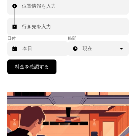
位置情報を入力
行き先を入力
日付
時間
現在
下
料金を確認する
矢
印
キ
ー
で
カ
レ
ン
ダ
ー
を