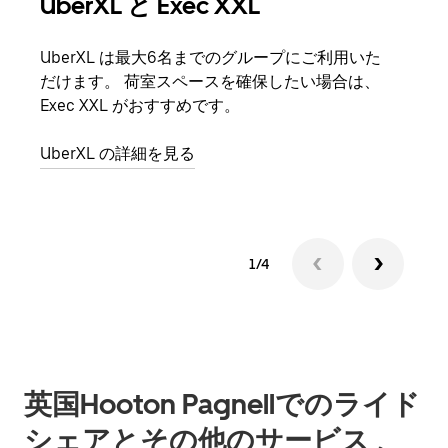
UberXL と Exec XXL
グ
UberXL は最大6名までのグループにご利用いた
友人
だけます。 荷室スペースを確保したい場合は、
自で
Exec XXL がおすすめです。
グル
UberXL の詳細を見る
1/4
英国Hooton Pagnellでのライド
シェアとその他のサービス 、