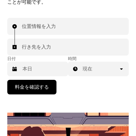
ことが可能です。
位置情報を入力
行き先を入力
日付
時間
現在
下
料金を確認する
矢
印
キ
ー
で
カ
レ
ン