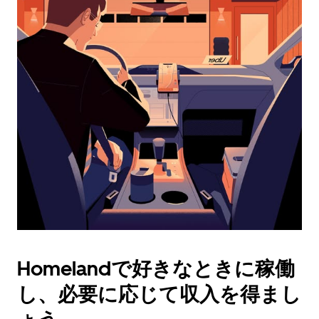
ダ
ー
を
操
作
し、
日
付
を
選
択
し
ま
す。
ESC
ボ
タ
Homelandで好きなときに稼働
ン
で
し、必要に応じて収入を得まし
カ
レ