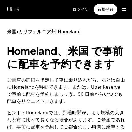
メ
イ
Uber
ログイン
新規登録
ン
コ
ン
米国
>
カリフォルニア州
>
Homeland
テ
ン
ツ
Homeland、米国 で事前
へ
ス
に配車を予約できます
キ
ッ
プ
ご乗車の詳細を指定して車に乗り込んだら、あとは自由
にHomelandを移動できます。または、Uber Reserve
で事前に配車を予約しましょう。90 日前からいつでも
配車をリクエストできます。
ヒント：
Homelandでは、到着時間が、より規模の大き
な都市に比べて長くなる場合があります。ご希望であれ
ば、事前に配車を予約してご都合のよい時間に乗車する