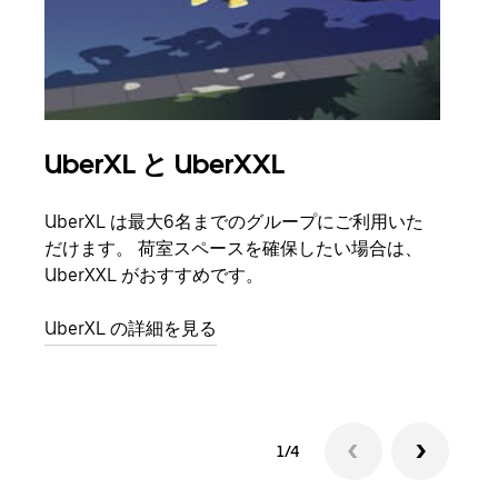
UberXL と UberXXL
グ
UberXL は最大6名までのグループにご利用いた
友人
だけます。 荷室スペースを確保したい場合は、
自で
UberXXL がおすすめです。
グル
UberXL の詳細を見る
1/4