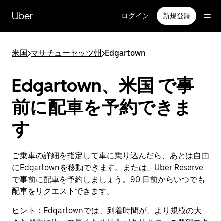
メ
イ
Uber
ログイン
新規登録
ン
コ
ン
米国
>
マサチューセッツ州
>
Edgartown
テ
ン
ツ
Edgartown、米国 で事
へ
ス
前に配車を予約できま
キ
ッ
す
プ
ご乗車の詳細を指定して車に乗り込んだら、あとは自由
にEdgartownを移動できます。または、Uber Reserve
で事前に配車を予約しましょう。90 日前からいつでも
配車をリクエストできます。
ヒント：
Edgartownでは、到着時間が、より規模の大