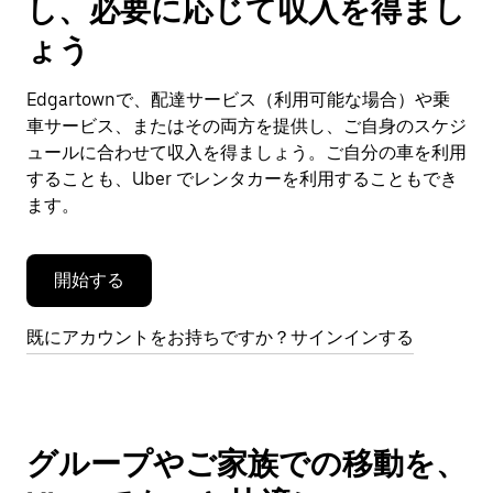
し、必要に応じて収入を得まし
カ
レ
ょう
ン
ダ
Edgartownで、配達サービス（利用可能な場合）や乗
ー
車サービス、またはその両方を提供し、ご自身のスケジ
を
閉
ュールに合わせて収入を得ましょう。ご自分の車を利用
じ
することも、Uber でレンタカーを利用することもでき
ま
ます。
す。
開始する
既にアカウントをお持ちですか？サインインする
グループやご家族での移動を、