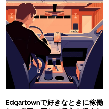
レ
ン
ダ
ー
を
操
作
し、
日
付
を
選
択
し
ま
す。
ESC
ボ
タ
Edgartownで好きなときに稼働
ン
で