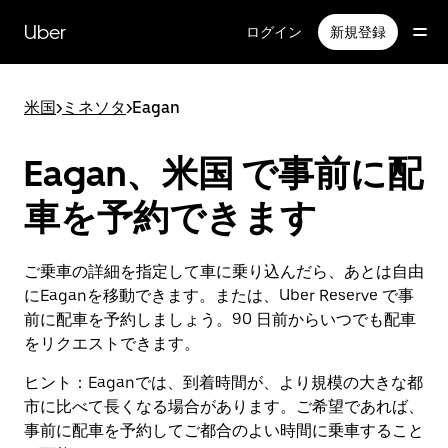
メ
イ
Uber
ログイン
新規登録
ン
コ
ン
米国
>
ミネソタ
>
Eagan
テ
ン
ツ
Eagan、米国 で事前に配
へ
ス
車を予約できます
キ
ッ
プ
ご乗車の詳細を指定して車に乗り込んだら、あとは自由
にEaganを移動できます。または、Uber Reserve で事
前に配車を予約しましょう。90 日前からいつでも配車
をリクエストできます。
ヒント：
Eaganでは、到着時間が、より規模の大きな都
市に比べて長くなる場合があります。ご希望であれば、
事前に配車を予約してご都合のよい時間に乗車すること