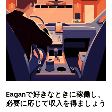
ダ
ー
を
操
作
し、
日
付
を
選
択
し
ま
す。
ESC
ボ
タ
Eaganで好きなときに稼働し、
ン
で
必要に応じて収入を得ましょう
カ
レ