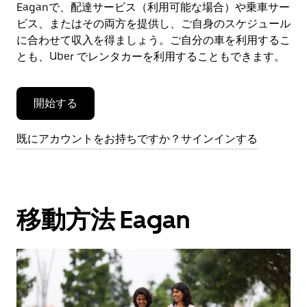
ン
Eaganで、配達サービス（利用可能な場合）や乗車サー
ダ
ビス、またはその両方を提供し、ご自身のスケジュール
ー
に合わせて収入を得ましょう。ご自分の車を利用するこ
を
とも、Uber でレンタカーを利用することもできます。
閉
じ
ま
開始する
す。
既にアカウントをお持ちですか？サインインする
移動方法 Eagan