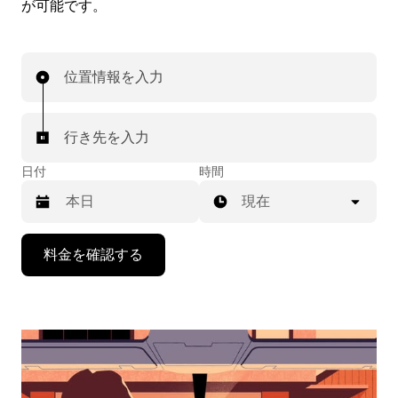
が可能です。
位置情報を入力
行き先を入力
日付
時間
現在
下
料金を確認する
矢
印
キ
ー
で
カ
レ
ン