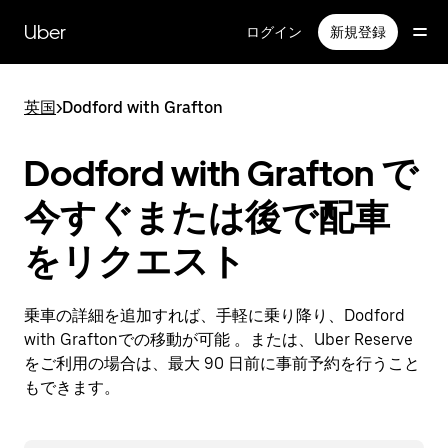
メ
イ
Uber
ログイン
新規登録
ン
コ
ン
英国
>
Dodford with Grafton
テ
ン
ツ
Dodford with Grafton で
へ
ス
今すぐまたは後で配車
キ
ッ
をリクエスト
プ
乗車の詳細を追加すれば、手軽に乗り降り、Dodford
with Graftonでの移動が可能 。または、Uber Reserve
をご利用の場合は、最大 90 日前に事前予約を行うこと
もできます。