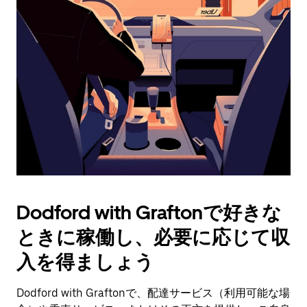
操
作
し、
日
付
を
選
択
し
ま
す。
ESC
ボ
タ
Dodford with Graftonで好きな
ン
で
ときに稼働し、必要に応じて収
カ
レ
入を得ましょう
ン
ダ
Dodford with Graftonで、配達サービス（利用可能な場
ー