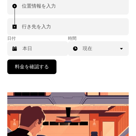
位置情報を入力
行き先を入力
日付
時間
現在
下
料金を確認する
矢
印
キ
ー
で
カ
レ
ン
ダ
ー
を