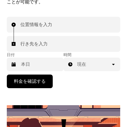
ことが可能です。
位置情報を入力
行き先を入力
日付
時間
現在
下
料金を確認する
矢
印
キ
ー
で
カ
レ
ン