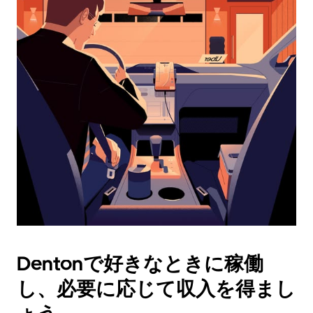
ダ
ー
を
操
作
し、
日
付
を
選
択
し
ま
す。
ESC
ボ
タ
Dentonで好きなときに稼働
ン
で
し、必要に応じて収入を得まし
カ
レ