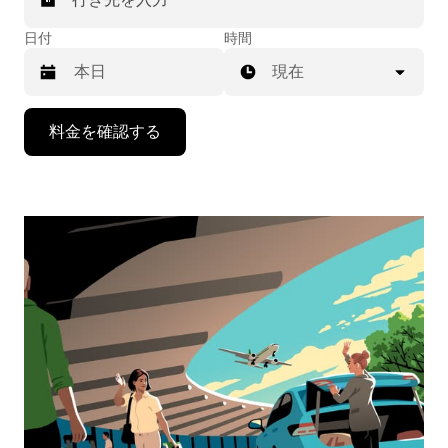
日付
時間
現在
下
料金を確認する
矢
印
キ
ー
で
カ
レ
ン
ダ
ー
を
操
作
し、
日