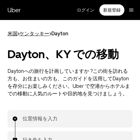
メ
イ
Uber
ログイン
新規登録
ン
コ
ン
米国
>
ケンタッキー
>
Dayton
テ
ン
ツ
Dayton、KY での移動
へ
ス
キ
Daytonへの旅行を計画していますか ?この街を訪れる
ッ
方も、お住まいの方も、このガイドを活用してDayton
プ
を存分にお楽しみください。Uber で空港からホテルま
での移動に人気のルートや目的地を見つけましょう。
位置情報を入力
行き先を入力