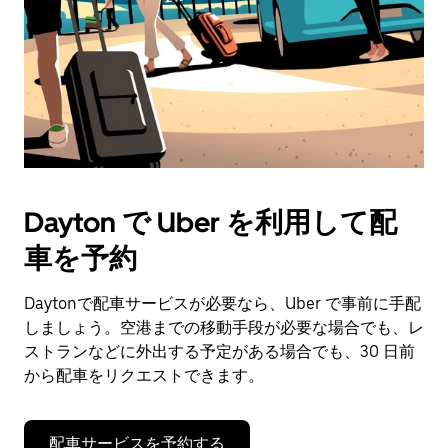
付
を
選
択
し
ま
す。
ESC
ボ
タ
Dayton で Uber を利用して配
ン
で
車を予約
カ
レ
ン
Daytonで配車サービスが必要なら、Uber で事前に手配
ダ
しましょう。空港までの移動手段が必要な場合でも、レ
ー
ストランなどに外出する予定がある場合でも、30 日前
を
から配車をリクエストできます。
閉
じ
ま
配車サービスを予約する
す。