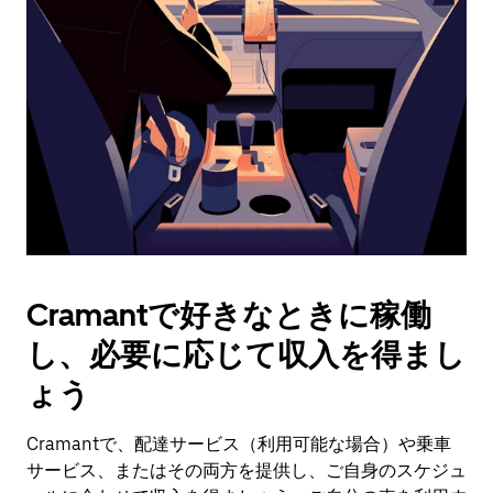
作
し、
日
付
を
選
択
し
ま
す。
ESC
ボ
タ
Cramantで好きなときに稼働
ン
で
し、必要に応じて収入を得まし
カ
レ
ょう
ン
ダ
Cramantで、配達サービス（利用可能な場合）や乗車
ー
サービス、またはその両方を提供し、ご自身のスケジュ
を