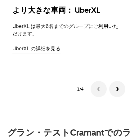
より大きな車両： UberXL
グ
UberXL は最大6名までのグループにご利用いた
友人
だけます。
自で
UberXL の詳細を見る
グル
1/4
グラン・テストCramantでのラ