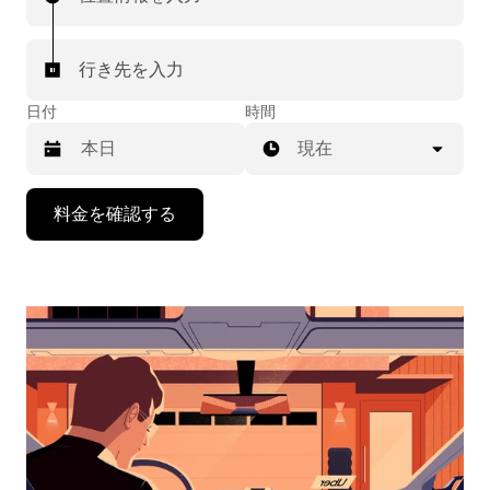
行き先を入力
日付
時間
現在
下
料金を確認する
矢
印
キ
ー
で
カ
レ
ン
ダ
ー
を
操