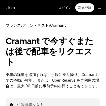
メ
イ
Uber
ログイン
新規登録
ン
コ
ン
フランス
>
グラン・テスト
>
Cramant
テ
ン
ツ
Cramant で今すぐまた
へ
ス
は後で配車をリクエス
キ
ッ
ト
プ
乗車の詳細を追加すれば、手軽に乗り降り、Cramant
での移動が可能 。または、Uber Reserve をご利用の場
合は、最大 90 日前に事前予約を行うこともできます。
位置情報を入力