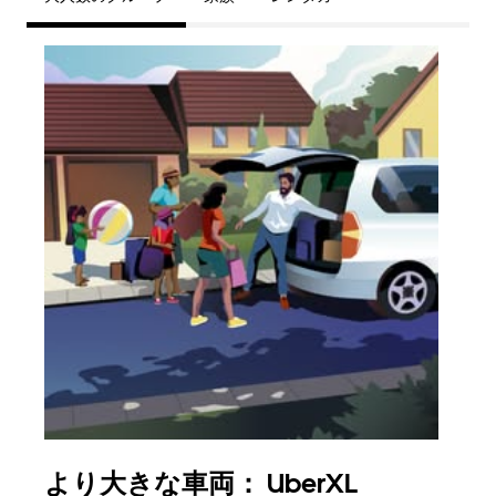
より大きな車両： UberXL
グ