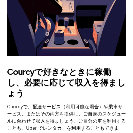
日
付
を
選
択
し
ま
す。
ESC
ボ
タ
Courcyで好きなときに稼働
ン
で
し、必要に応じて収入を得まし
カ
レ
ょう
ン
ダ
Courcyで、配達サービス（利用可能な場合）や乗車サ
ー
ービス、またはその両方を提供し、ご自身のスケジュー
を
閉
ルに合わせて収入を得ましょう。ご自分の車を利用する
じ
ことも、Uber でレンタカーを利用することもできま
ま