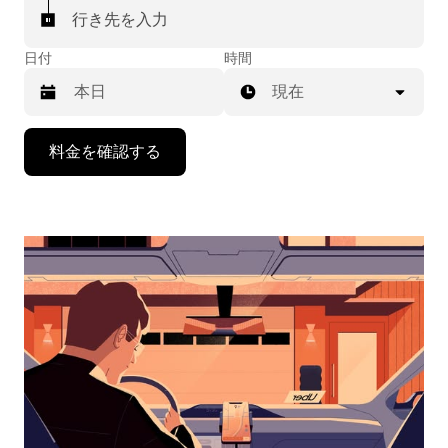
行き先を入力
日付
時間
現在
下
料金を確認する
矢
印
キ
ー
で
カ
レ
ン
ダ
ー
を
操
作
し、