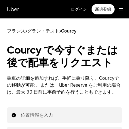
メ
イ
Uber
ログイン
新規登録
ン
コ
ン
フランス
>
グラン・テスト
>
Courcy
テ
ン
ツ
Courcy で今すぐまたは
へ
ス
後で配車をリクエスト
キ
ッ
プ
乗車の詳細を追加すれば、手軽に乗り降り、Courcyで
の移動が可能 。または、Uber Reserve をご利用の場合
は、最大 90 日前に事前予約を行うこともできます。
位置情報を入力