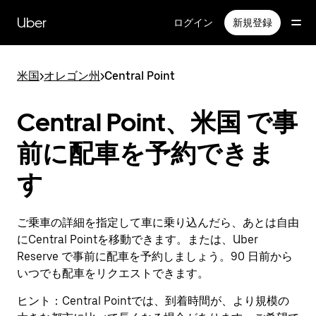
メ
イ
Uber
ログイン
新規登録
ン
コ
ン
米国
>
オレゴン州
>
Central Point
テ
ン
ツ
Central Point、米国 で事
へ
ス
前に配車を予約できま
キ
ッ
す
プ
ご乗車の詳細を指定して車に乗り込んだら、あとは自由
にCentral Pointを移動できます。または、Uber
Reserve で事前に配車を予約しましょう。90 日前から
いつでも配車をリクエストできます。
ヒント：
Central Pointでは、到着時間が、より規模の