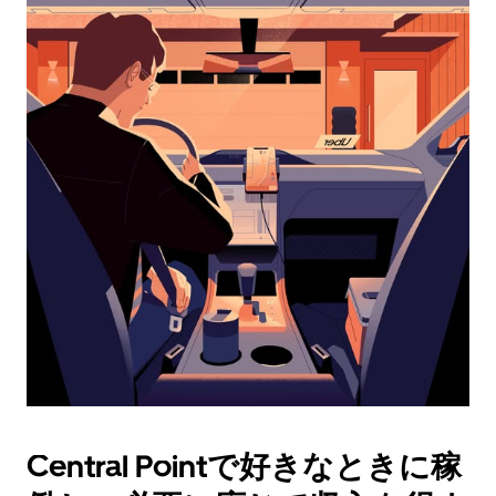
レ
ン
ダ
ー
を
操
作
し、
日
付
を
選
択
し
ま
す。
ESC
ボ
タ
Central Pointで好きなときに稼
ン
で