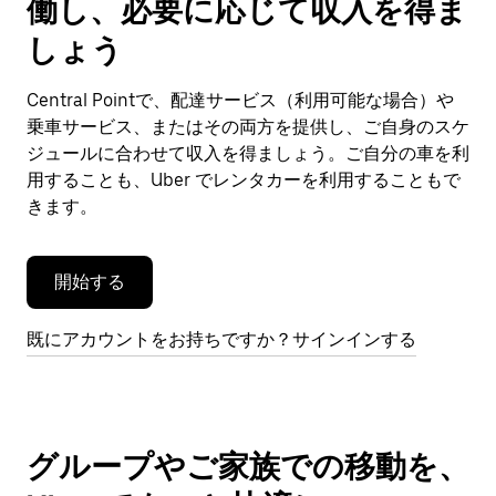
働し、必要に応じて収入を得ま
カ
レ
しょう
ン
ダ
Central Pointで、配達サービス（利用可能な場合）や
ー
乗車サービス、またはその両方を提供し、ご自身のスケ
を
閉
ジュールに合わせて収入を得ましょう。ご自分の車を利
じ
用することも、Uber でレンタカーを利用することもで
ま
きます。
す。
開始する
既にアカウントをお持ちですか？サインインする
グループやご家族での移動を、