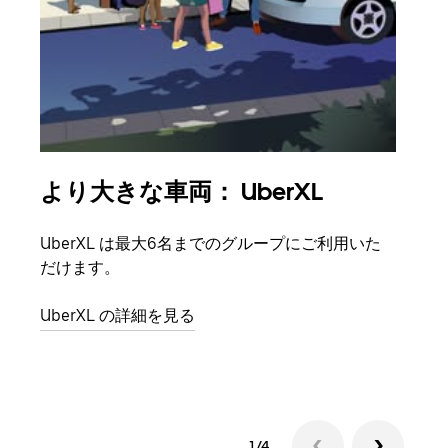
より大きな車両： UberXL
グ
UberXL は最大6名までのグループにご利用いた
友人
だけます。
自で
UberXL の詳細を見る
グル
1/4