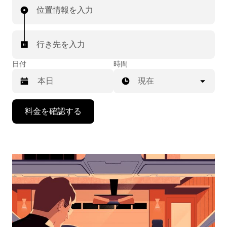
位置情報を入力
行き先を入力
日付
時間
現在
下
料金を確認する
矢
印
キ
ー
で
カ
レ
ン
ダ
ー
を