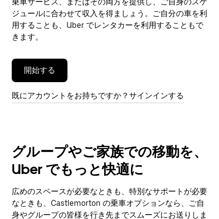
乗車サービス、またはその両方を提供し、ご自身のスケ
を
閉
ジュールに合わせて収入を得ましょう。ご自分の車を利
じ
用することも、Uber でレンタカーを利用することもで
ま
きます。
す。
開始する
既にアカウントをお持ちですか？サインインする
グループやご家族での移動を、
Uber でもっと快適に
広めのスペースが必要なときも、特別なサポートが必要
なときも、Castlemorton の乗車オプションなら、ご自
身やグループの皆様を行き先までスムーズにお送りしま