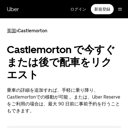
メ
イ
Uber
ログイン
新規登録
ン
コ
ン
英国
>
Castlemorton
テ
ン
ツ
Castlemorton で今すぐ
へ
ス
または後で配車をリク
キ
ッ
エスト
プ
乗車の詳細を追加すれば、手軽に乗り降り、
Castlemortonでの移動が可能 。または、Uber Reserve
をご利用の場合は、最大 90 日前に事前予約を行うこと
もできます。