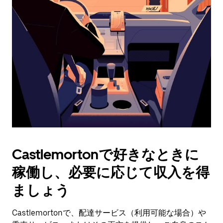
操
作
し、
日
付
を
選
択
し
ま
す。
ESC
ボ
タ
Castlemortonで好きなときに
ン
で
稼働し、必要に応じて収入を得
カ
レ
ましょう
ン
ダ
Castlemortonで、配達サービス（利用可能な場合）や
ー