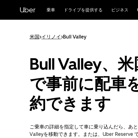
メ
Uber
イ
乗車
ドライブを提供する
ビジネス
ン
コ
ン
テ
米国
>
イリノイ
>
Bull Valley
ン
ツ
へ
Bull Valley、
ス
キ
ッ
で事前に配車
プ
約できます
ご乗車の詳細を指定して車に乗り込んだら、あとは
Valleyを移動できます。または、Uber Reserv