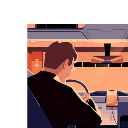
キ
ー
で
カ
レ
ン
ダ
ー
を
操
作
し、
日
付
を
選
択
し
ま
す。
ESC