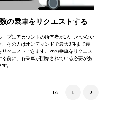
数の乗車をリクエストする
Uber Shu
ループにアカウントの所有者が1人しかいない
Uber Sh
合、その人はオンデマンドで最大3件まで乗
のイベント
をリクエストできます。次の乗車をリクエス
する前に、各乗車が開始されている必要があ
シャトルの
ます。
1/2