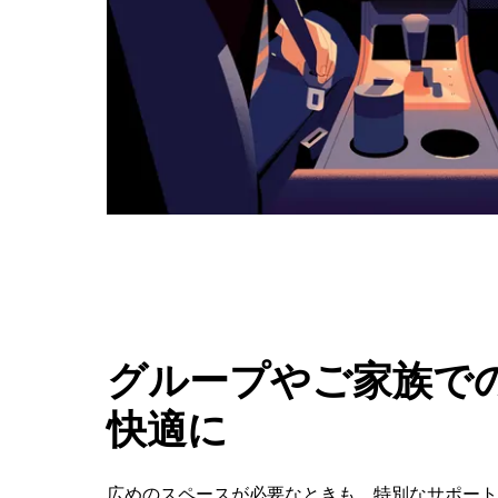
ボ
タ
ン
で
カ
レ
ン
ダ
ー
を
閉
じ
ま
す。
グループやご家族での
快適に
広めのスペースが必要なときも、特別なサポートが必要