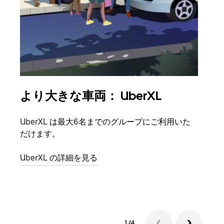
より大きな車両： UberXL
グ
UberXL は最大6名までのグループにご利用いた
友人
だけます。
自で
UberXL の詳細を見る
グル
1/4