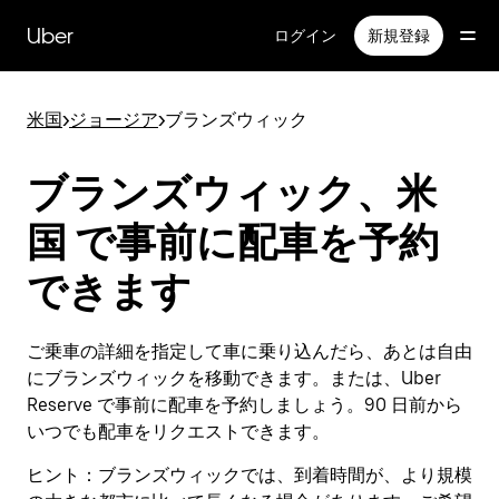
メ
イ
Uber
ログイン
新規登録
ン
コ
ン
米国
>
ジョージア
>
ブランズウィック
テ
ン
ツ
ブランズウィック、米
へ
ス
国 で事前に配車を予約
キ
ッ
できます
プ
ご乗車の詳細を指定して車に乗り込んだら、あとは自由
にブランズウィックを移動できます。または、Uber
Reserve で事前に配車を予約しましょう。90 日前から
いつでも配車をリクエストできます。
ヒント：
ブランズウィックでは、到着時間が、より規模