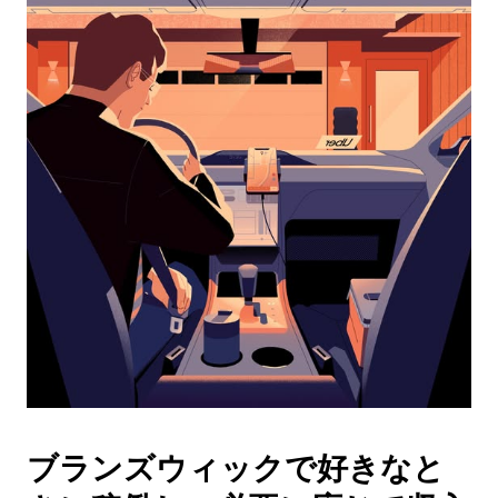
レ
ン
ダ
ー
を
操
作
し、
日
付
を
選
択
し
ま
す。
ESC
ボ
タ
ブランズウィックで好きなと
ン
で