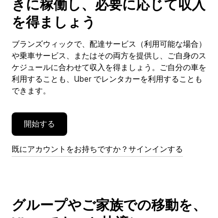
きに稼働し、必要に応じて収入
カ
レ
を得ましょう
ン
ダ
ブランズウィックで、配達サービス（利用可能な場合）
ー
や乗車サービス、またはその両方を提供し、ご自身のス
を
閉
ケジュールに合わせて収入を得ましょう。ご自分の車を
じ
利用することも、Uber でレンタカーを利用することも
ま
できます。
す。
開始する
既にアカウントをお持ちですか？サインインする
グループやご家族での移動を、