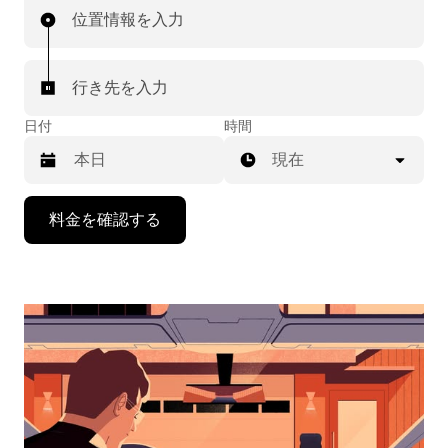
位置情報を入力
行き先を入力
日付
時間
現在
下
料金を確認する
矢
印
キ
ー
で
カ
レ
ン
ダ
ー
を