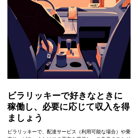
操
作
し、
日
付
を
選
択
し
ま
す。
ESC
ボ
タ
ビラリッキーで好きなときに
ン
で
稼働し、必要に応じて収入を得
カ
レ
ましょう
ン
ダ
ビラリッキーで、配達サービス（利用可能な場合）や乗
ー