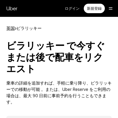
メ
イ
Uber
ログイン
新規登録
ン
コ
ン
英国
>
ビラリッキー
テ
ン
ツ
ビラリッキー で今すぐ
へ
ス
または後で配車をリク
キ
ッ
エスト
プ
乗車の詳細を追加すれば、手軽に乗り降り、ビラリッキ
ーでの移動が可能 。または、Uber Reserve をご利用の
場合は、最大 90 日前に事前予約を行うこともできま
す。