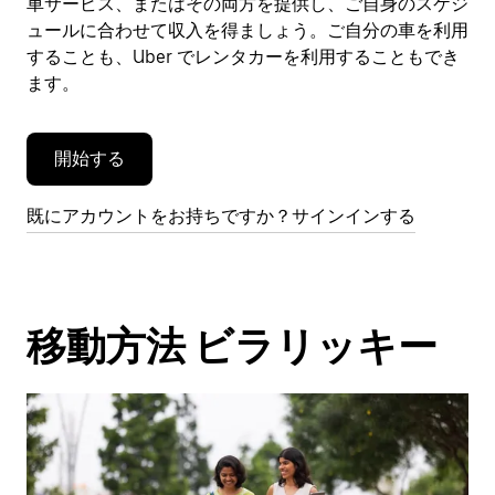
車サービス、またはその両方を提供し、ご自身のスケジ
を
閉
ュールに合わせて収入を得ましょう。ご自分の車を利用
じ
することも、Uber でレンタカーを利用することもでき
ま
ます。
す。
開始する
既にアカウントをお持ちですか？サインインする
移動方法 ビラリッキー