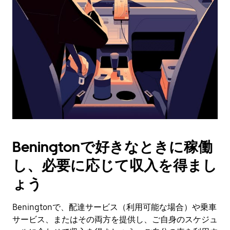
作
し、
日
付
を
選
択
し
ま
す。
ESC
ボ
タ
Beningtonで好きなときに稼働
ン
で
し、必要に応じて収入を得まし
カ
レ
ょう
ン
ダ
Beningtonで、配達サービス（利用可能な場合）や乗車
ー
サービス、またはその両方を提供し、ご自身のスケジュ
を