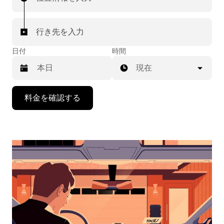
行き先を入力
日付
時間
現在
下
料金を確認する
矢
印
キ
ー
で
カ
レ
ン
ダ
ー
を
操