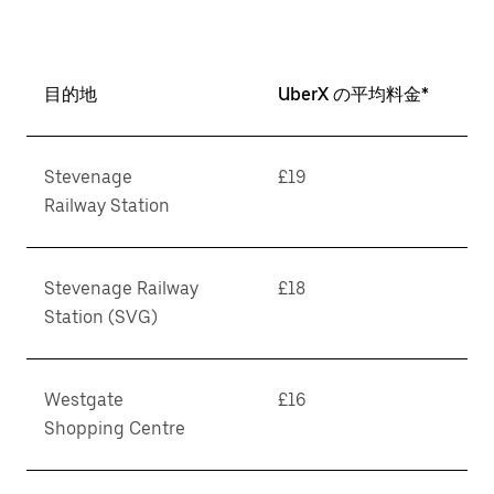
目的地
UberX の平均料金*
Stevenage
£19
Railway Station
Stevenage Railway
£18
Station (SVG)
Westgate
£16
Shopping Centre