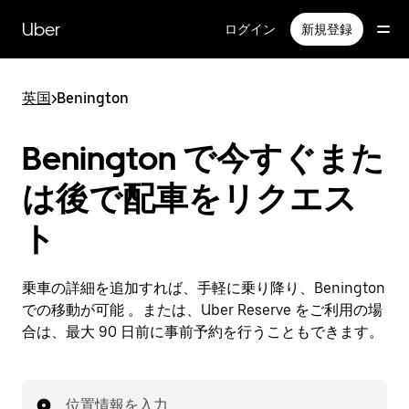
メ
イ
Uber
ログイン
新規登録
ン
コ
ン
英国
>
Benington
テ
ン
ツ
Benington で今すぐまた
へ
ス
は後で配車をリクエス
キ
ッ
ト
プ
乗車の詳細を追加すれば、手軽に乗り降り、Benington
での移動が可能 。または、Uber Reserve をご利用の場
合は、最大 90 日前に事前予約を行うこともできます。
位置情報を入力