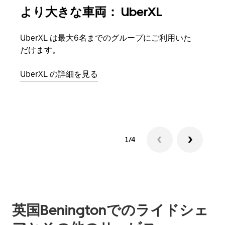
より大きな車両： UberXL
グ
UberXL は最大6名までのグループにご利用いた
友人
だけます。
自で
UberXL の詳細を見る
グル
1/4
英国Beningtonでのライドシェ