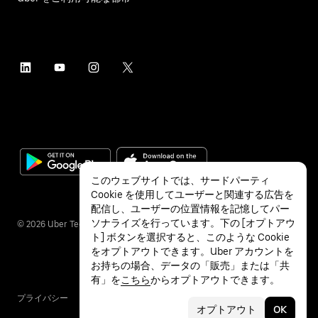
このウェブサイトでは、サードパーティ
Cookie を使用してユーザーと関連する広告を
配信し、ユーザーの位置情報を記憶してパー
ソナライズを行っています。下の [オプトアウ
©
2026
Uber Technologies Inc.
ト] ボタンを選択すると、このような Cookie
をオプトアウトできます。Uber アカウントを
お持ちの場合、データの「販売」または「共
有」を
こちら
からオプトアウトできます。
プライバシー
アクセシビリティ
利用条件
オプトアウト
OK