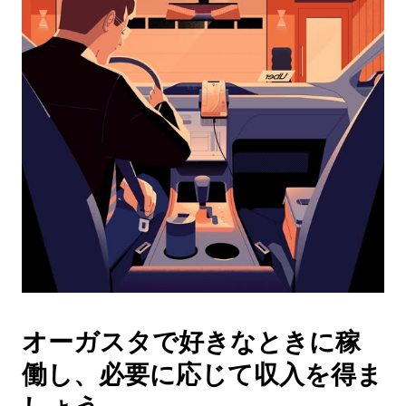
ダ
ー
を
操
作
し、
日
付
を
選
択
し
ま
す。
ESC
ボ
タ
オーガスタで好きなときに稼
ン
で
働し、必要に応じて収入を得ま
カ
レ