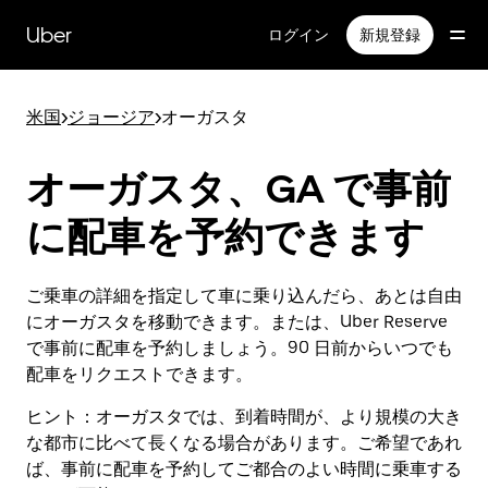
メ
イ
Uber
ログイン
新規登録
ン
コ
ン
米国
>
ジョージア
>
オーガスタ
テ
ン
ツ
オーガスタ、GA で事前
へ
ス
に配車を予約できます
キ
ッ
プ
ご乗車の詳細を指定して車に乗り込んだら、あとは自由
にオーガスタを移動できます。または、Uber Reserve
で事前に配車を予約しましょう。90 日前からいつでも
配車をリクエストできます。
ヒント：
オーガスタでは、到着時間が、より規模の大き
な都市に比べて長くなる場合があります。ご希望であれ
ば、事前に配車を予約してご都合のよい時間に乗車する