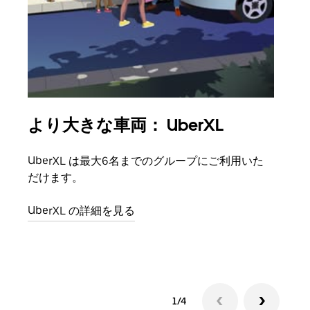
より大きな車両： UberXL
グ
UberXL は最大6名までのグループにご利用いた
友人
だけます。
自で
UberXL の詳細を見る
グル
1/4