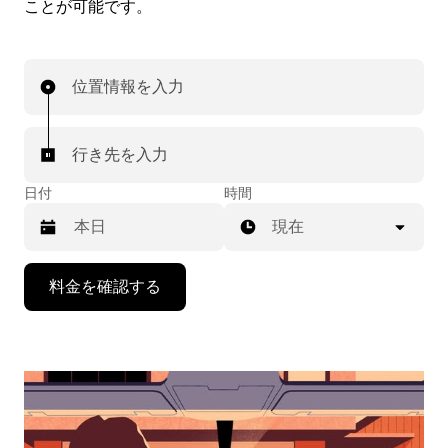
ことが可能です。
位置情報を入力
行き先を入力
日付
時間
現在
下
料金を確認する
矢
印
キ
ー
で
カ
レ
ン