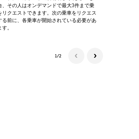
合、その人はオンデマンドで最大3件まで乗
のイベント
をリクエストできます。次の乗車をリクエス
する前に、各乗車が開始されている必要があ
シャトルの
ます。
1/2