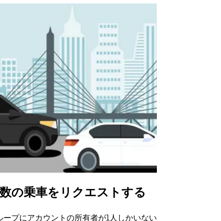
数の乗車をリクエストする
Uber Shu
ループにアカウントの所有者が1人しかいない
Uber Sh