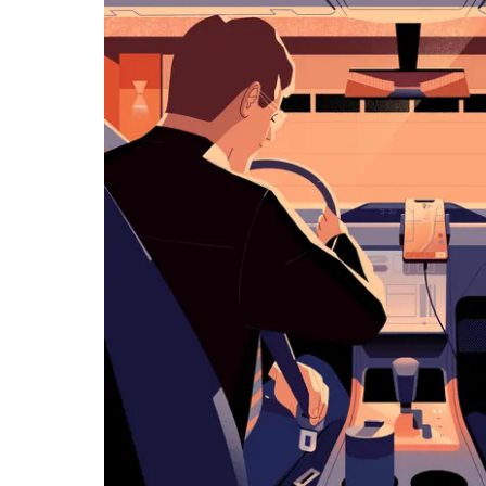
ダ
ー
を
操
作
し、
日
付
を
選
択
し
ま
す。
ESC
ボ
タ
ン
で
カ
レ
ン