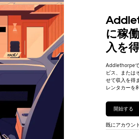
Addl
に稼
入を
Addleth
ビス、または
せて収入を得ま
レンタカーを
開始する
既にアカウン