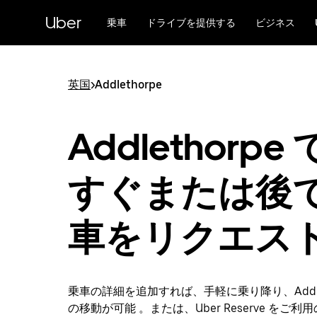
メ
Uber
イ
乗車
ドライブを提供する
ビジネス
ン
コ
ン
テ
英国
>
Addlethorpe
ン
ツ
へ
Addlethorpe
ス
キ
ッ
すぐまたは後
プ
車をリクエス
乗車の詳細を追加すれば、手軽に乗り降り、Addlet
の移動が可能 。または、Uber Reserve をご