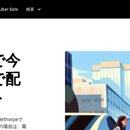
Uber Eats
概要
 で今
で配
ト
horpeで
利用の場合は、最