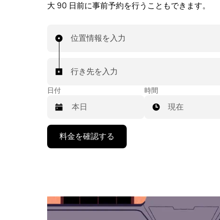
大 90 日前に事前予約を行うこともできます。
位置情報を入力
行き先を入力
日付
時間
現在
下
料金を確認する
矢
印
キ
ー
で
カ
レ
ン