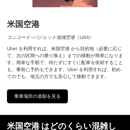
操
作
し、
日
米国空港
付
を
選
コンコード–パジェット地域空港（USA）
択
Uber を利用すれば、米国空港 から目的地（必要に応じ
し
ま
て、次の区間への乗り換え）までの移動が簡単になりま
す。
す。簡単な手順で、待たずにすぐに配車を依頼すること
ESC
も、事前に予約もできます。Uber を利用すれば、初め
ボ
てのでも、地元の方でも安心して移動できます。
タ
ン
で
乗車場所の道順を見る
カ
レ
ン
ダ
ー
米国空港 はどのくらい混雑し
を