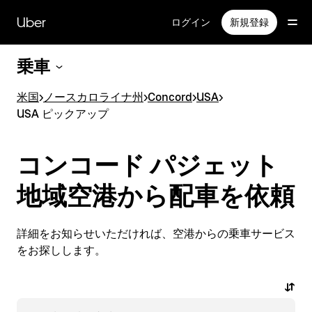
メ
イ
Uber
ログイン
新規登録
ン
コ
乗車
ン
テ
ン
米国
>
ノースカロライナ州
>
Concord
>
USA
>
ツ
USA ピックアップ
へ
ス
キ
コンコード パジェット
ッ
プ
地域空港から配車を依頼
詳細をお知らせいただければ、空港からの乗車サービス
をお探しします。