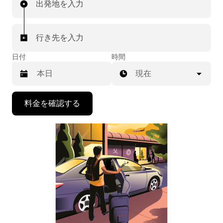
出発地を入力
行き先を入力
日付
時間
現在
下
料金を確認する
矢
印
キ
ー
で
カ
レ
ン
ダ
ー
を