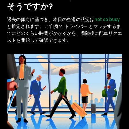
閉
そうですか?
じ
ま
過去の傾向に基づき、本日の空港の状況は
not so busy
す。
と推定されます。 ご自身で ドライバー とマッチするま
でにどのくらい時間がかかるかを、着陸後に配車リクエ
ストを開始して確認できます。