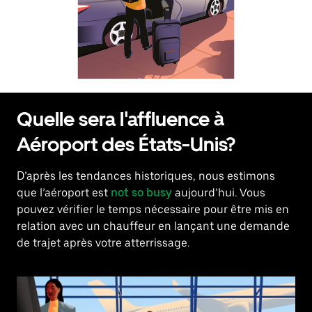
calendrier
et
sélectionner
une
date.
Appuyez
sur
la
touche
Quelle sera l'affluence à
Échap
pour
Aéroport des États-Unis?
fermer
le
calendrier.
D’après les tendances historiques, nous estimons
que l’aéroport est
not so busy
aujourd’hui. Vous
pouvez vérifier le temps nécessaire pour être mis en
relation avec un chauffeur en lançant une demande
de trajet après votre atterrissage.