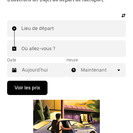
Lieu de départ
Où allez-vous ?
Date
Heure
Maintenant
Appuyez
Voir les prix
sur
la
flèche
vers
le
bas
pour
ouvrir
le