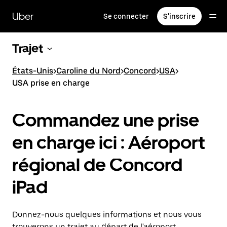
Passer
au
Uber
Se connecter
S'inscrire
contenu
principal
Trajet
États-Unis
>
Caroline du Nord
>
Concord
>
USA
>
USA prise en charge
Commandez une prise
en charge ici : Aéroport
régional de Concord
iPad
Donnez-nous quelques informations et nous vous
trouverons un trajet au départ de l'aéroport.