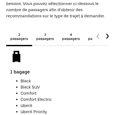
besoins. Vous pouvez sélectionner ci-dessous le
nombre de passagers afin d’obtenir des
recommandations sur le type de trajet à demander.
2
3
4
5+
passagers
passagers
passagers
passagers
1 bagage
2 p
Black
Black SUV
Comfort
Comfort Electric
UberX
UberX Priority