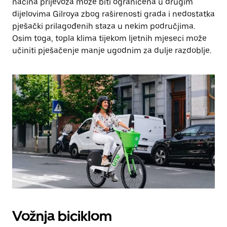
načina prijevoza može biti ograničena u drugim
dijelovima Gilroya zbog raširenosti grada i nedostatka
pješački prilagođenih staza u nekim područjima.
Osim toga, topla klima tijekom ljetnih mjeseci može
učiniti pješačenje manje ugodnim za dulje razdoblje.
Vožnja biciklom