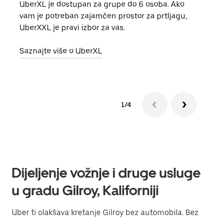
UberXL je dostupan za grupe do 6 osoba. Ako
Kada 
vam je potreban zajamčen prostor za prtljagu,
grup
UberXXL je pravi izbor za vas.
vlast
Saznajte više o UberXL
Sazn
1/4
Dijeljenje vožnje i druge usluge
u gradu Gilroy, Kaliforniji
Uber ti olakšava kretanje Gilroy bez automobila. Bez