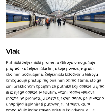
Vlak
Putnički željeznički promet u Gilroyu omogućuje
prigradska željeznička linija koja povezuje grad s
okolnim područjima. Željeznički kolodvor u Gilroyu
omogućuje pristup regionalnim odredištima, što ga
čini praktičnom opcijom za putnike koji dolaze u grad
ili iz njega odlaze. Međutim, vozni redovi vlakova
možda ne prometuju često tijekom dana, pa je važno
unaprijed isplanirati putovanje. Infrastruktura
omogućuje jednostavan pristup kolodvoru, ali je