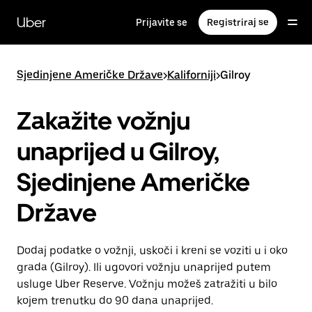
Preskoči
na
Uber
Prijavite se
Registriraj se
glavni
sadržaj
Sjedinjene Američke Države
>
Kaliforniji
>
Gilroy
Zakažite vožnju
unaprijed u Gilroy,
Sjedinjene Američke
Države
Dodaj podatke o vožnji, uskoči i kreni se voziti u i oko
grada (Gilroy). Ili ugovori vožnju unaprijed putem
usluge Uber Reserve. Vožnju možeš zatražiti u bilo
kojem trenutku do 90 dana unaprijed.