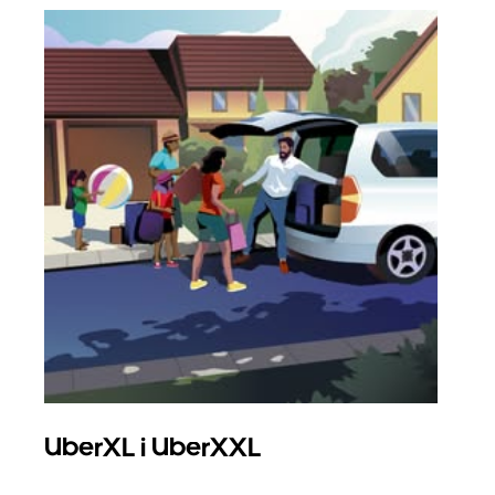
UberXL i UberXXL
Gr