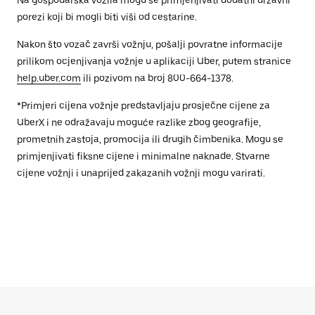
Na gospodarska vozila mogu se primjenjivati dodatni državni
porezi koji bi mogli biti viši od cestarine.
Nakon što vozač završi vožnju, pošalji povratne informacije
prilikom ocjenjivanja vožnje u aplikaciji Uber, putem stranice
help.uber.com
ili pozivom na broj 800-664-1378.
*Primjeri cijena vožnje predstavljaju prosječne cijene za
UberX i ne odražavaju moguće razlike zbog geografije,
prometnih zastoja, promocija ili drugih čimbenika. Mogu se
primjenjivati fiksne cijene i minimalne naknade. Stvarne
cijene vožnji i unaprijed zakazanih vožnji mogu varirati.