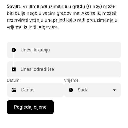
Savjet:
Vrijeme preuzimanja u gradu (Gilroy) može
biti dulje nego u većim gradovima. Ako želiš, možeš
rezervirati vožnju unaprijed kako radi preuzimanja u
vrijeme koje ti odgovara.
Unesi lokaciju
Unesi odredište
Datum
Vrijeme
Sada
Pritisni
Pogledaj cijene
tipku
sa
strelicom
prema