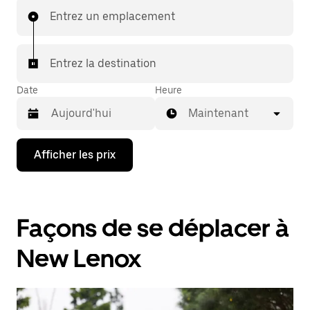
Entrez un emplacement
Entrez la destination
Date
Heure
Maintenant
Appuyez
Afficher les prix
sur
la
flèche
vers
le
Façons de se déplacer à
bas
pour
interagir
New Lenox
avec
le
calendrier
et
sélectionner