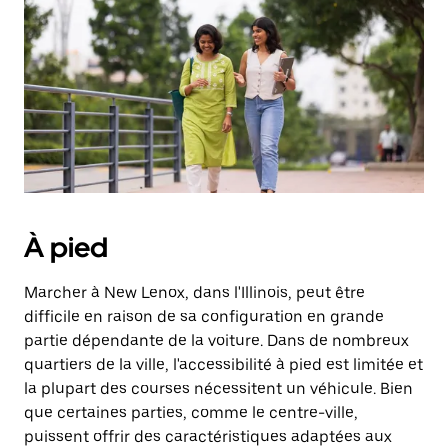
une
date.
Appuyez
sur
la
touche
d'échappement
pour
fermer
le
calendrier.
À pied
Marcher à New Lenox, dans l'Illinois, peut être
difficile en raison de sa configuration en grande
partie dépendante de la voiture. Dans de nombreux
quartiers de la ville, l'accessibilité à pied est limitée et
la plupart des courses nécessitent un véhicule. Bien
que certaines parties, comme le centre-ville,
puissent offrir des caractéristiques adaptées aux