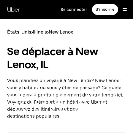
Passer
au
Uber
Se connecter
S'inscrire
contenu
principal
États-Unis
>
Illinois
>
New Lenox
Se déplacer à New
Lenox, IL
Vous planifiez un voyage à New Lenox? New Lenox :
vous y habitez ou vous y êtes de passage? Ce guide
vous aidera à profiter pleinement de votre temps ici.
Voyagez de l'aéroport à un hôtel avec Uber et
découvrez des itinéraires et des
destinations populaires.