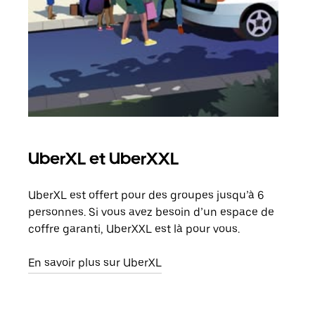
UberXL et UberXXL
Co
UberXL est offert pour des groupes jusqu’à 6
Lors
personnes. Si vous avez besoin d’un espace de
votr
coffre garanti, UberXXL est là pour vous.
ajou
de d
En savoir plus sur UberXL
En s